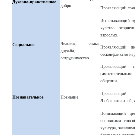
Духовно-нравственное
добро
Проявляющий сочу
Испытывающий чув
чувство огорче
взрослых.
Человек, семья,
Социальное
Проявляющий ин
дружба,
бесконфликтно игр
сотрудничество
Проявляющий 
самостоятельны
общении.
Проявляющий
Познавательное
Познание
Любознательный, а
Понимающий цен
основными спосо
культура, закалив