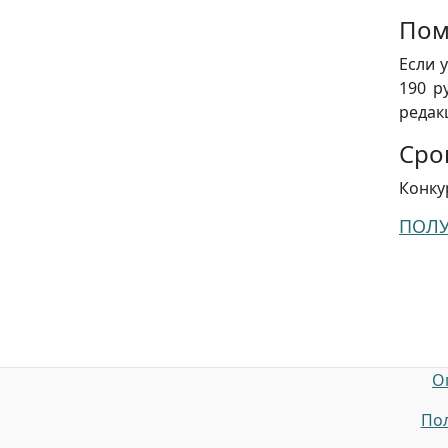
Пом
Если 
190 р
редак
Сро
Конку
ПОЛ
О
Пол