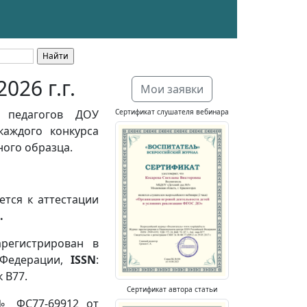
026 г.г.
Мои заявки
 педагогов ДОУ
Сертификат слушателя вебинара
каждого конкурса
ного образца.
тся к аттестации
.
арегистрирован в
 Федерации,
ISSN
:
к В77.
Сертификат автора статьи
№ ФС77-69912 от