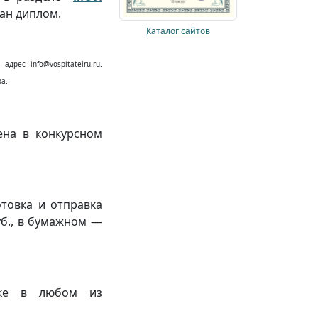
лан диплом.
Каталог сайтов
дрес info@vospitatelru.ru.
а.
ена в конкурсном
отовка и отправка
уб., в бумажном —
ыке в любом из