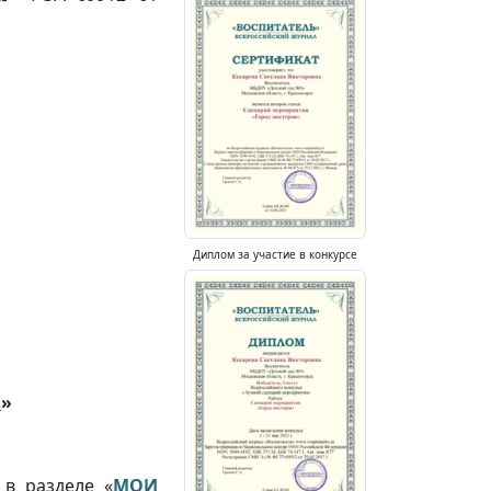
Диплом за участие в конкурсе
в
»
 в разделе «
МОИ