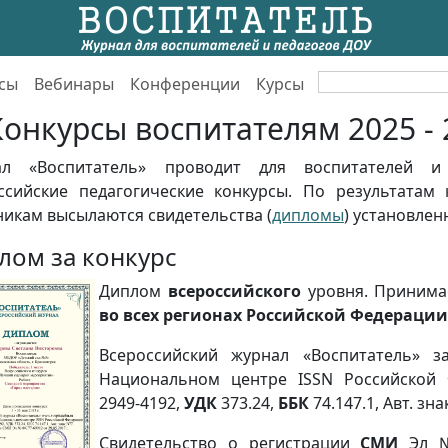
сы
Вебинары
Конференции
Курсы
Конкурсы воспитателям 2025 - 2
ал «Воспитатель» проводит для воспитателей и
ссийские педагогические конкурсы. По результатам 
никам высылаются свидетельства (
дипломы
) установлен
лом за конкурс
Диплом
всероссийского
уровня. Принимае
во всех регионах Российской Федерации
Всероссийский журнал «Воспитатель» з
Национальном центре ISSN Российской
2949-4192,
УДК
373.24,
ББК
74.147.1, Авт. зна
Свидетельство о регистрации
СМИ
Эл 