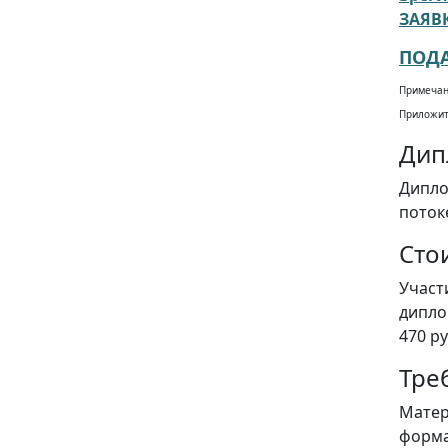
ЗАЯВ
ПОДА
Примечан
Приложи
Дип
Дипло
поток
Сто
Участ
дипло
470 ру
Тре
Мате
формат