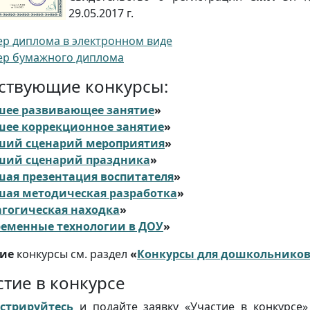
29.05.2017 г.
р диплома в электронном виде
р бумажного диплома
ствующие конкурсы:
шее развивающее занятие
»
шее коррекционное занятие
»
ший сценарий мероприятия
»
ший сценарий праздника
»
ая презентация воспитателя
»
шая методическая разработка
»
гогическая находка
»
ременные технологии в ДОУ
»
кие
конкурсы см. раздел
«
Конкурсы для дошкольнико
стие в конкурсе
стрируйтесь
и подайте заявку «Участие в конкурсе»