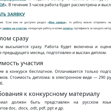
КИ
». В течение 3 часов работа будет рассмотрена и выс
ТЬ ЗАЯВКУ
ие. Если вам не доступен раздел «
Мои заявки
», то работу можно отправить на а
те
заявку на участие
, конкурсную работу и копию
оплаты
сертификата за каждого автор
лом сразу
м высылается сразу. Работа будет включена и оцен
е предыдущего месяца, подготовлен и выслан диплом.
имость участия
ие в конкурсе бесплатное. Оплачивается только подг
мов. Стоимость диплома: в электронном виде — 290 р
б.
бования к конкурсному материалу
риал должен быть представлен на русском яз
ов doc, .docx, .odt, pdf, ppt и др.