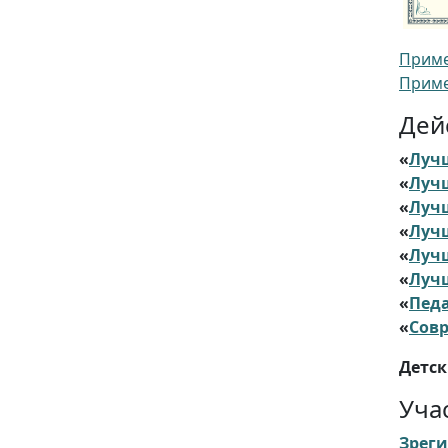
Приме
Приме
Дей
«
Луч
«
Луч
«
Луч
«
Луч
«
Лучш
«
Луч
«
Педа
«
Сов
Детс
Уча
Зреги