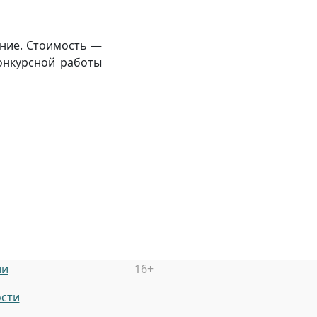
ание. Стоимость —
онкурсной работы
ии
16+
сти