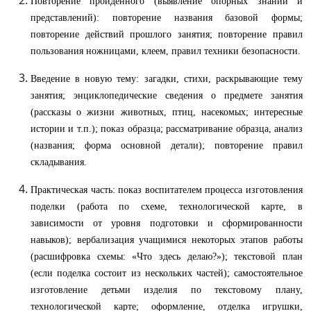
Повторение пройденного (выявление опорных знаний и
представлений): повторение названия базовой формы;
повторение действий прошлого занятия; повторение правил
пользования ножницами, клеем, правил техники безопасности.
Введение в новую тему: загадки, стихи, раскрывающие тему
занятия; энциклопедические сведения о предмете занятия
(рассказы о жизни животных, птиц, насекомых; интересные
истории и т.п.); показ образца; рассматривание образца, анализ
(названия; форма основной детали); повторение правил
складывания.
Практическая часть: показ воспитателем процесса изготовления
поделки (работа по схеме, технологической карте, в
зависимости от уровня подготовки и сформированности
навыков); вербализация учащимися некоторых этапов работы
(расшифровка схемы: «Что здесь делаю?»); текстовой план
(если поделка состоит из нескольких частей); самостоятельное
изготовление детьми изделия по текстовому плану,
технологической карте; оформление, отделка игрушки,