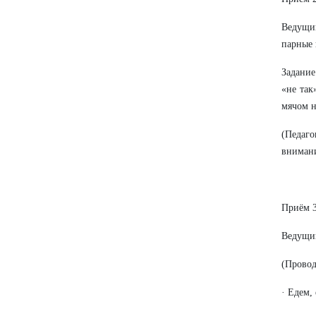
Ведущий
парные 
Задание
«не так
мячом н
(Педаг
внимани
Приём 3
Ведущий
(Провод
· Едем,