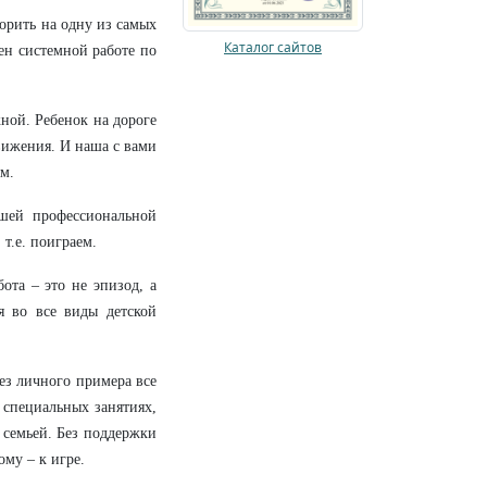
орить на одну из самых
Каталог сайтов
ен системной работе по
ной. Ребенок на дороге
вижения. И наша с вами
м.
шей профессиональной
т.е. поиграем.
ота – это не эпизод, а
я во все виды детской
ез личного примера все
 специальных занятиях,
 семьей. Без поддержки
му – к игре.