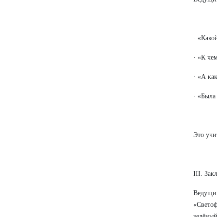
· «Како
· «К че
· «А ка
· «Была
Это учи
III. За
Ведущий
«Свето
зелёный