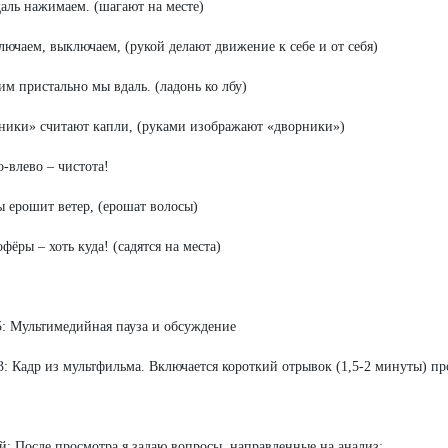
даль нажимаем. (шагают на месте)
ключаем, выключаем, (рукой делают движение к себе и от себя)
им пристально мы вдаль. (ладонь ко лбу)
ники» считают капли, (руками изображают «дворники»)
о-влево – чистота!
ы ерошит ветер, (ерошат волосы)
фёры – хоть куда! (садятся на места)
: Мультимедийная пауза и обсуждение
3: Кадр из мультфильма. Включается короткий отрывок (1,5-2 минуты) пр
: После просмотра я задаю вопросы, направленные на анализ: