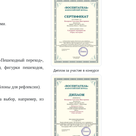
ьми.
(«Пешеходный переход»,
, фигурки пешеходов,
Диплом за участие в конкурсе
блоны для рефлексии).
а выбор, например, из