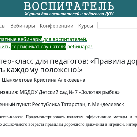
сы
Вебинары
Конференции
Курсы
латные вебинары
для воспитателей.
чить
сертификат слушателя
вебинара!
тер-класс для педагогов: «Правила д
ть каждому положено!»
: Шаяхметова Кристина Алексеевна
изация: МБДОУ Детский сад № 7 «Золотая рыбка»
енный пункт: Республика Татарстан, г. Менделеевск
астер-класса: Продемонстрировать коллегам эффективные методы и 
о дошкольного возраста правилам дорожного движения в игровой, инте