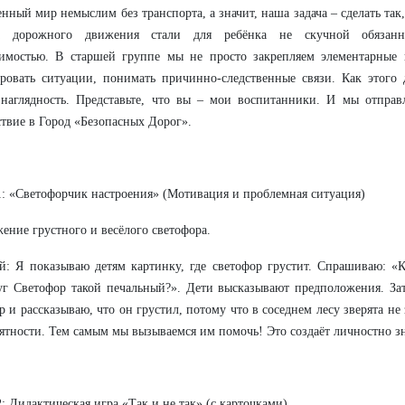
нный мир немыслим без транспорта, а значит, наша задача – сделать так,
а дорожного движения стали для ребёнка не скучной обязанн
димостью. В старшей группе мы не просто закрепляем элементарные 
ровать ситуации, понимать причинно-следственные связи. Как этого 
наглядность. Представьте, что вы – мои воспитанники. И мы отправл
твие в Город «Безопасных Дорог».
: «Светофорчик настроения» (Мотивация и проблемная ситуация)
ение грустного и весёлого светофора.
: Я показываю детям картинку, где светофор грустит. Спрашиваю: «К
г Светофор такой печальный?». Дети высказывают предположения. За
р и рассказываю, что он грустил, потому что в соседнем лесу зверята 
ятности. Тем самым мы вызываемся им помочь! Это создаёт личностно з
: Дидактическая игра «Так и не так» (с карточками)