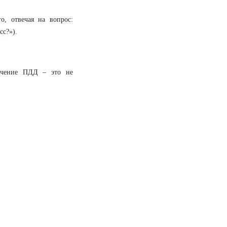
о, отвечая на вопрос:
сс?»).
бучение ПДД – это не