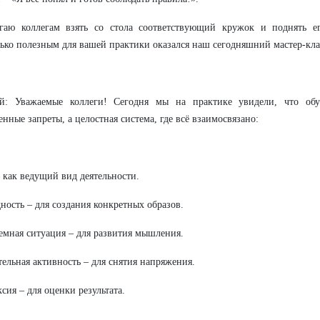
агаю коллегам взять со стола соответствующий кружок и поднять ег
ько полезным для вашей практики оказался наш сегодняшний мастер-кла
й: Уважаемые коллеги! Сегодня мы на практике увидели, что о
енные запреты, а целостная система, где всё взаимосвязано:
– как ведущий вид деятельности.
дность – для создания конкретных образов.
емная ситуация – для развития мышления.
тельная активность – для снятия напряжения.
ксия – для оценки результата.