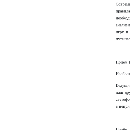
Совреме
правил
необхо
анализи
игру и 
путешес
Приём 1
Изображ
Ведущий
наш дру
светофо
в непри
Приём 2