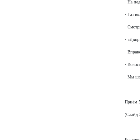
· На пе
· Газ в
· Смотр
· «Двор
· Вправ
· Волос
· Мы шо
Приём 5
(Слайд 
Ведущий