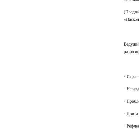
(Предл
«Наскол
Ведущи
разрозн
· Игра 
· Нагля
· Пробл
· Двига
· Рефле