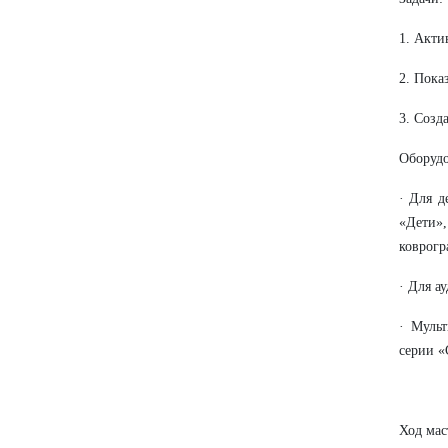
1. Акти
2. Пока
3. Созд
Оборудо
· Для д
«Дети»
коврогр
· Для а
· Муль
серии «
Ход мас