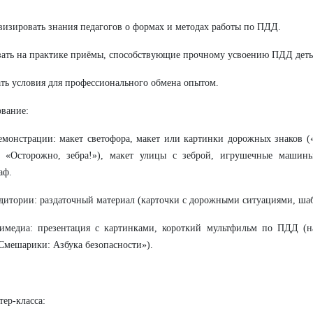
визировать знания педагогов о формах и методах работы по ПДД.
зать на практике приёмы, способствующие прочному усвоению ПДД дет
ать условия для профессионального обмена опытом.
вание:
емонстрации: макет светофора, макет или картинки дорожных знаков 
, «Осторожно, зебра!»), макет улицы с зеброй, игрушечные машины
аф.
удитории: раздаточный материал (карточки с дорожными ситуациями, ша
тимедиа: презентация с картинками, короткий мультфильм по ПДД (н
Смешарики: Азбука безопасности»).
тер-класса: