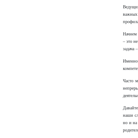
Ведущий
важных 
профила
Начнем 
– это н
задача 
Именно
компете
Часто м
непрер
деятель
Давайте
наши сл
но и на
родител