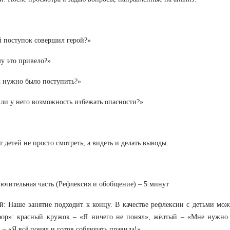
й поступок совершил герой?»
му это привело?»
к нужно было поступить?»
 ли у него возможность избежать опасности?»
т детей не просто смотреть, а видеть и делать выводы.
ключительная часть (Рефлексия и обобщение) – 5 минут
: Наше занятие подходит к концу. В качестве рефлексии с детьми мо
фор»: красный кружок – «Я ничего не понял», жёлтый – «Мне нужно 
 – «Я всё понял и готов соблюдать правила!».