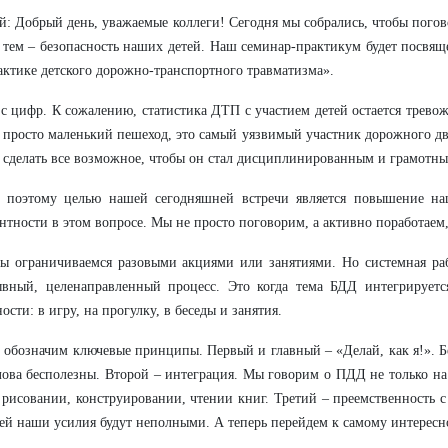
: Добрый день, уважаемые коллеги! Сегодня мы собрались, чтобы погов
тем – безопасность наших детей. Наш семинар-практикум будет посвящ
ктике детского дорожно-транспортного травматизма».
с цифр. К сожалению, статистика ДТП с участием детей остается тревож
е просто маленький пешеход, это самый уязвимый участник дорожного д
– сделать все возможное, чтобы он стал дисциплинированным и грамотны
 поэтому целью нашей сегодняшней встречи является повышение на
нтности в этом вопросе. Мы не просто поговорим, а активно поработаем, 
ы ограничиваемся разовыми акциями или занятиями. Но системная раб
ывный, целенаправленный процесс. Это когда тема БДД интегрируетс
ности: в игру, на прогулку, в беседы и занятия.
 обозначим ключевые принципы. Первый и главный – «Делай, как я!». Б
ова бесполезны. Второй – интеграция. Мы говорим о ПДД не только на
 рисовании, конструировании, чтении книг. Третий – преемственность с
ей наши усилия будут неполными. А теперь перейдем к самому интересно