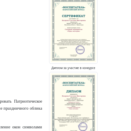
Диплом за участие в конкурсе
овать Патриотическое
ие праздничного облика
ление окон символами