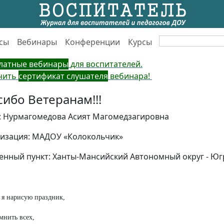
сы
Вебинары
Конференции
Курсы
латные вебинары
для воспитателей.
чить
сертификат слушателя
вебинара!
сибо Ветеранам!!!
: Нурмагомедова Асият Магомедзагировна
изация: МАДОУ «Колокольчик»
енный пункт: Ханты-Мансийский Автономный округ - Югр
 я нарисую праздник,
мнить всех,