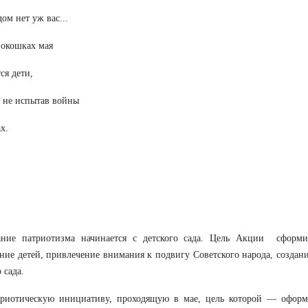
дом нет уж вас...
 окошках мая
ся дети,
 не испытав войны
х.
ание патриотизма начинается с детского сада. Цель Акции сформир
ние детей, привлечение внимания к подвигу Советского народа, создан
 сада.
триотическую инициативу, проходящую в мае, цель которой — оформ