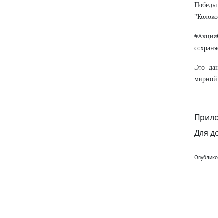
Победы
"Колоко
#Акция
сохраня
Это да
мирной 
Прило
Для д
Опублико