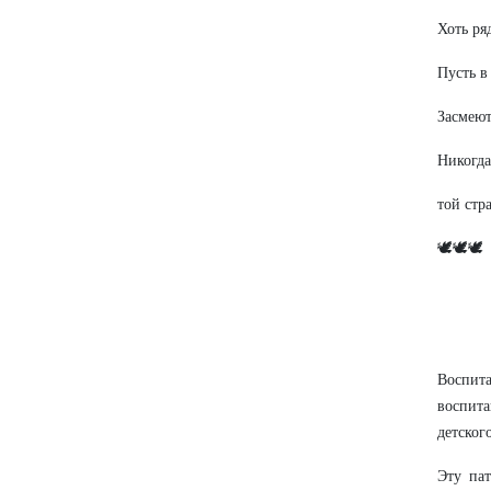
Хоть ря
Пусть в
Засмеют
Никогда
той стра
🕊🕊🕊
Воспит
воспита
детского
Эту па