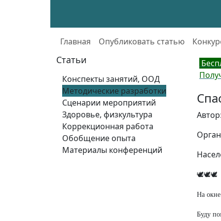
Главная
Опубликовать статью
Конкур
Статьи
Бесп
Полу
Конспекты занятий, ООД
Методические разработки
Спа
Сценарии мероприятий
Здоровье, физкультура
Автор
Коррекционная работа
Орган
Обобщение опыта
Материалы конференций
Насел
🕊🕊🕊
На окне
Буду по