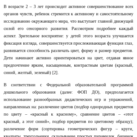
В возрасте 2 – 3 лет происходит активное совершенствование всех
органов чувств, ребенок стремится к активному и самостоятельному
исследованию окружающего мира, что выступает главной движущей
силой его сенсорного развития. Рассмотрим подробнее каждый
аспект. Зрительное восприятие: у детей этого возраста улучшается
фиксация взгляда, совершенствуется прослеживающая функция глаз,
развивается способность различать цвет, форму и размер предметов.
Дети начинают активно ориентироваться на цвет, отдавая явное
предпочтение ярким, насыщенным, контрастным цветам (красный,
синий, желтый, зеленый) [2].
В соответствии с Федеральной образовательной программой
дошкольного образования (далее: ФОП ДО), предполагается
использование разнообразных дидактических игр и упражнений,
направленных на: различение цветов (подбор однородных предметов
по цвету – «красный к красному», сравнение цветов – «этот
красный, а этот синий», подбор предметов по цветовому образцу);
различение форм (сортировка геометрических фигур – круги,
квадраты, треугольники, складывание простых пирамидок, башенок