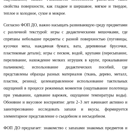
свойства поверхности, как гладкое и шершавое, мягкое и твердое,
теплое и холодное, сухое и мокрое.
Согласно ФОП ДО, важно насыщать развивающую среду предметами
с различной текстурой: игры с дидактическими мешочками, где
спрятаны небольшие предметы с разной поверхностью (пуговицы,
кусочки меха, наждачная бумага, вата, деревянные брусочки,
пластиковые детали); игры с песком, водой, крупами (пересыпание,
переливание, нахождение мелких игрушек в крупе, прокалывание
пальчиком); использование дидактических пособий, где
представлены образцы разных материалов (ткань, дерево, металл,
пластик, резина); целенаправленное использование тактильных
ощущений в процессе режимных моментов (ощупывание полотенца
при умывании, одевание варежек, ощущение температуры воды).
Обоняние и вкусовое восприятие: дети 2–3 лет начинают активно и
заинтересованно исследовать запахи и вкусы, формируется
элементарное представление о съедобном и несъедобном.
ФОП ДО предлагает: знакомство с запахами знакомых предметов и