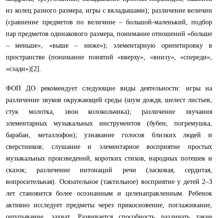
из колец разного размера, игры с вкладышами); различение величин
(сравнение предметов по величине – большой-маленький, подбор
пар предметов одинакового размера, понимание отношений «больше
– меньше», «выше – ниже»); элементарную ориентировку в
пространстве (понимание понятий «вверху», «внизу», «спереди»,
«сзади»)[2].
ФОП ДО рекомендует следующие виды деятельности: игры на
различение звуков окружающей среды (шум дождя, шелест листьев,
стук молотка, звон колокольчика); различение звучания
элементарных музыкальных инструментов (бубен, погремушка,
барабан, металлофон); узнавание голосов близких людей и
сверстников; слушание и элементарное восприятие простых
музыкальных произведений, коротких стихов, народных потешек и
сказок; различение интонаций речи (ласковая, сердитая,
вопросительная). Осязательное (тактильное) восприятие у детей 2–3
лет становится более осознанным и целенаправленным. Ребенок
активно исследует предметы через прикосновение, поглаживание,
ощупывание, захват. Развивается способность различать такие