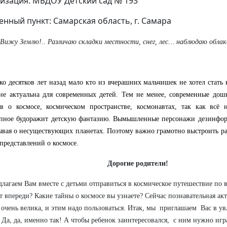
изация: МБДОУ Детский сад № 193
енный пункт: Самарская область, г. Самара
Вижу Землю!.. Различаю складки местности, снег, лес… наблюдаю обла
ко десятков лет назад мало кто из вчерашних мальчишек не хотел стать
не актуальна для современных детей. Тем не менее,
современные дош
в о космосе, космическом пространстве, космонавтах, так как всё н
пное будоражит детскую фантазию.
Вымышленные персонажи дезинфор
ывая о несуществующих планетах. Поэтому важно грамотно выстроить 
 представлений о космосе.
Дорогие родители!
лагаем Вам вместе с детьми отправиться в космическое путешествие по 
т впереди? Какие тайны о космосе вы узнаете? Сейчас познавательная ак
 очень велика, и этим надо пользоваться. Итак, мы приглашаем Вас в у
. Да, да, именно так! А чтобы ребенок заинтересовался, с ним нужно игр