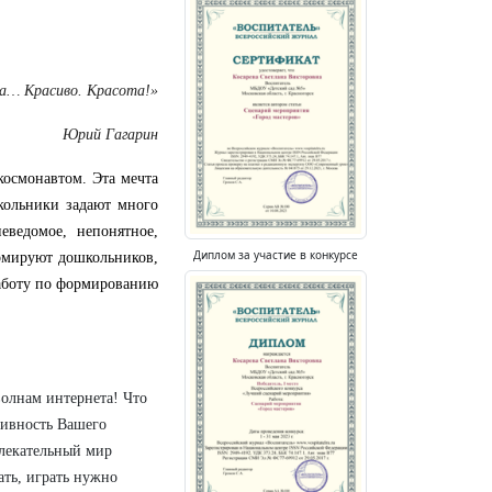
ка… Красиво. Красота!»
Юрий Гагарин
 космонавтом. Эта мечта
кольники задают много
еведомое, непонятное,
Диплом за участие в конкурсе
мируют дошкольников,
работу по формированию
волнам интернета! Что
тивность Вашего
влекательный мир
ать, играть нужно