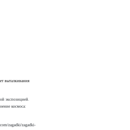
чет выталкивания
ной экспозицией.
оение космоса:
.com/zagadki/zagadki-