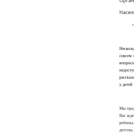
Орган
Насел
«
Несколь
совсем 
вопросо
недосту
рассказ
у детей
Мы пред
Вас жде
ребенка
детства