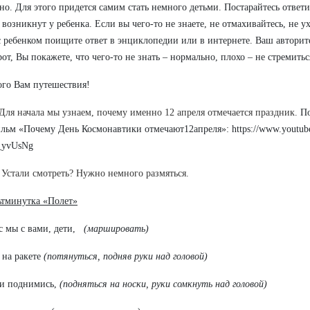
но. Для этого придется самим стать немного детьми. Постарайтесь ответи
 возникнут у ребенка. Если вы чего-то не знаете, не отмахивайтесь, не у
с ребенком поищите ответ в энциклопедии или в интернете. Ваш авторите
рот, Вы покажете, что чего-то не знать – нормально, плохо – не стремитьс
го Вам путешествия!
Для начала мы узнаем, почему именно 12 апреля отмечается праздник.
По
льм «Почему День Космонавтики отмечают12апреля»: https://www.youtub
aO_yvUsNg
Устали смотреть? Нужно немного размяться.
тминутка «Полет»
с мы с вами, дети,
(маршировать)
 на ракете
(потянуться, подняв руки над головой)
ки поднимись,
(подняться на носки, руки сомкнуть над головой)