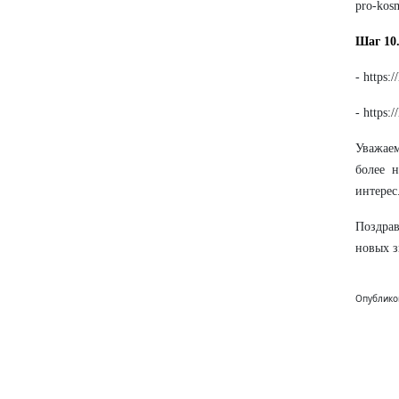
pro-kos
Шаг 10
- https:
- https:
Уважаем
более н
интерес
Поздрав
новых з
Опублико