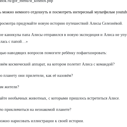
vanok.ru/gor_menu/st_kosmos.php
ь можно немного отдохнуть и посмотреть интересный мультфильм
youtu
росмотра придумайте новую историю путешествий Алисы Селезнёвой.
ие каникулы папа Алисы отправился в новую экспедиция и Алиса не упу
лась с папой…»
ью наводящих вопросов помогите ребёнку пофантазировать:
овём космический аппарат, на котором полетит Алиса с командой?
ю планету они прилетели, как её назовём?
ам жители?
йте необычных животных, с которыми пришлось встретиться Алисе.
ло приключиться на незнакомой планете?
ожно нарисовать иллюстрации к своей истории.