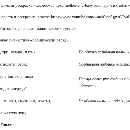
Онлайн раскраска «Космос» : https://mother-and-baby.ru/onlayn-raskraska-
исовать и раскрасить ракету: https://www.youtube.com/watch?v=AjgwCCvaI
Рисовали, рисовали, наши пальчики устали…
овая гимнастика «Космический отряд».
, три, четыре, пять -
По одному загибают пальчики
с полетел отряд.
Соединяют ладошки вместе,
р в бинокль глядит,
Пальца обеих рук соединяют
«бинокль».
видит впереди?
 планеты, спутники, кометы,
Загибают пальчики обеих ру
ю желтую луну.
Опыты.