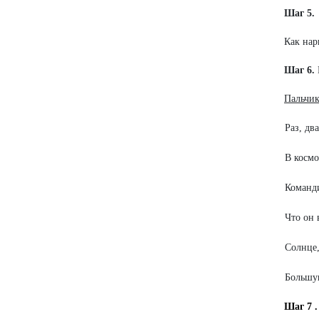
Шаг 5.
Как нар
Шаг 6.
Пальчик
Раз, два
В космо
Команди
Что он 
Солнце,
Большу
Шаг 7 .