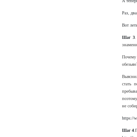
А тепер
Раз, два
Вот лет
Шаг 3
знамени
Почему
обезьян
Выяснил
стать 
пребыв
поэтому
не соби
https:/
Шаг 4
.