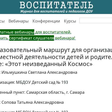
сы
Вебинары
Конференции
Курсы
латные вебинары
для воспитателей.
чить
сертификат слушателя
вебинара!
азовательный маршрут для организа
местной деятельности детей и родите
е: «Этот неизведанный Космос»
: Ильмушкина Светлана Александровна
изация: МБДОУ Детский сад № 193
енный пункт: Самарская область, г. Самара
: Сопова Татьяна Александровна