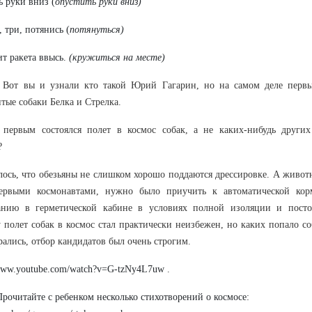
ь руки вниз (
опустить руки вниз)
, три, потянись (
потянуться)
ит ракета ввысь.
(кружиться на месте)
.
Вот вы и узнали кто такой Юрий Гагарин, но на самом деле перв
тые собаки Белка и Стрелка.
 первым состоялся полет в космос собак, а не каких-нибудь други
?
ось, что обезьяны не слишком хорошо поддаются дрессировке. А живо
первыми космонавтами, нужно было приучить к автоматической кор
анию в герметической кабине в условиях полной изоляции и пост
 полет собак в космос стал практически неизбежен, но каких попало со
рались, отбор кандидатов был очень строгим.
/www.youtube.com/watch?v=G-tzNy4L7uw
.
Прочитайте с ребенком несколько стихотворений о космосе: