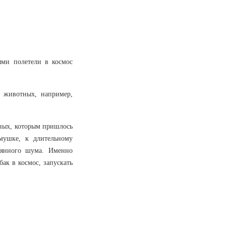
ыми полетели в космос
х животных, например,
тных, которым пришлось
мушке, к длительному
оянного шума. Именно
бак в космос, запускать