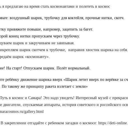
ь я предлагаю на время стать космонавтами и полететь в космос
вьте: воздушный шарик, трубочку для коктейля, прочные нитки, скотч.
тку привяжите повыше, например, зацепить за багет.
орой конец нитки пропускаем через трубочку.
дуваем шарик и закручиваем не завязывая.
икрепляем шарик скотчем к трубочке, направив хвостик шарика на себя.
редаём шарик «космонавту».
е! На старт! Отпускаем шарик.
Полёт нормальный.
те ребёнку движение шарика вверх «Шарик летит вверх по верёвке за с
. По такому же принципу ракета взлетает с земли»
Путь в космос и Самара! Это надо увидеть! Интересный музей с прекрас
е двигатели, спускаемые аппараты, история советского и российского осв
amaracosmos.ru/gallery.html
В закреплении отгадайте с ребенком загадки о космосе: https://deti-online