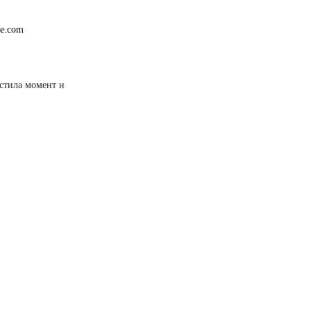
be.com
стила момент и