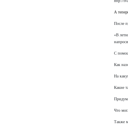
http://i
А тепер
После п
«В летн
напроси
С помощ
Как наз
На каку
Какие т
Придума
Что мог
Также м