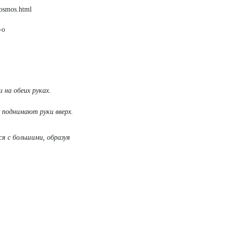
kosmos.html
-o
 на обеих руках.
 поднимают руки вверх.
ся с большими, образуя
к