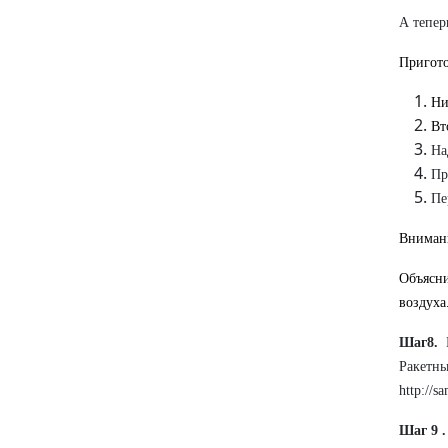
А тепер
Пригото
Ни
Вт
На
Пр
Пе
Внимани
Объясни
воздуха
Шаг8.
Ракетны
http://s
Шаг 9 .