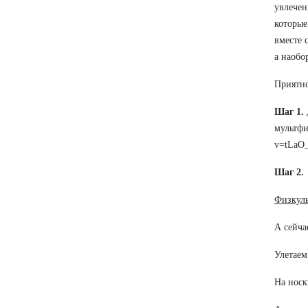
увлечен
которые
вместе 
а наобо
Приятно
Шаг 1.
мультфи
v=tL
Шаг 2.
Физкуль
А сейча
Улетаем
На нос