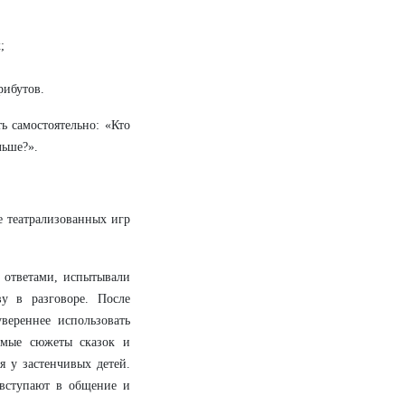
;
рибутов.
ь самостоятельно:
«Кто
льше?».
е театрализованных игр
 ответами, испытывали
у в разговоре. После
вереннее использовать
комые сюжеты сказок и
я у застенчивых детей.
 вступают в общение и