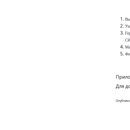
Вы
Уш
Ге
СИ
Ма
Фе
Прило
Для д
Опублико