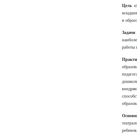
Цель с
младшег
в образ
Задачи
наибол
работы 
Практи
образов
педагог
дошкол
внедря
способ
образов
Основн
театра
ребенок