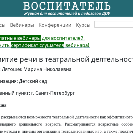
сы
Вебинары
Конференции
Курсы
латные вебинары
для воспитателей.
чить
сертификат слушателя
вебинара!
витие речи в театральной деятельнос
: Лятошек Марина Николаевна
изация: Детский сад
енный пункт: г. Санкт-Петербург
ция
е раскрываются возможности театральной деятельности как эффективного
младшего дошкольного возраста. Рассматриваются возрастные особе
е методы и приемы организации театрализованных игр, а также практич