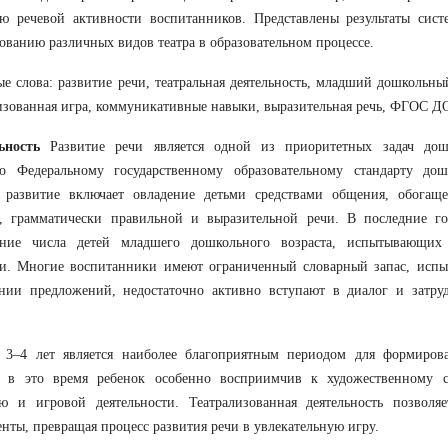
ю речевой активности воспитанников. Представлены результаты сист
ованию различных видов театра в образовательном процессе.
е слова: развитие речи, театральная деятельность, младший дошкольный
изованная игра, коммуникативные навыки, выразительная речь, ФГОС Д
ьность
Развитие речи является одной из приоритетных задач дошк
но Федеральному государственному образовательному стандарту дош
е развитие включает овладение детьми средствами общения, обогаще
й, грамматически правильной и выразительной речи. В последние г
ение числа детей младшего дошкольного возраста, испытывающих
ии. Многие воспитанники имеют ограниченный словарный запас, исп
ении предложений, недостаточно активно вступают в диалог и затру
т 3–4 лет является наиболее благоприятным периодом для формиров
 в это время ребенок особенно восприимчив к художественному с
ю и игровой деятельности. Театрализованная деятельность позволя
нты, превращая процесс развития речи в увлекательную игру.