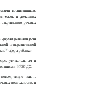
емьями воспитанников.
ол, масок и домашних
т закреплению речевых
 средств развития речи
вязной и выразительной
ьной сферы ребенка.
оцесс увлекательным и
ребованиями ФГОС ДО.
 повседневную жизнь
речевых возможностях и