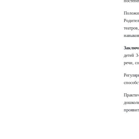
постепе
Положи
Родите
театров
навыков
Заключ
детей 3
речи, с
Регуляр
способс
Практи
дошколь
проявит