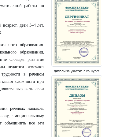
ематической работы по
 возраст, дети 3–4 лет,
О.
ольного образования.
кольного образования,
ние словаря, развитие
оды педагоги отмечают
Диплом за участие в конкурсе
 трудности в речевом
ытывают сложности при
дняются выражать свои
ания речевых навыков.
лову, эмоциональному
ет объединить все эти