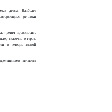
омых детям. Наиболее
Повторяющиеся реплики
ает детям произносить
актер сказочного героя.
сти и эмоциональной
ффективными являются