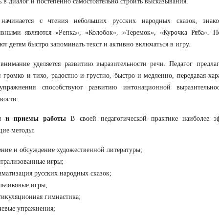
ь в диалог и постепенно самостоятельно строить высказывания.
 начинается с чтения небольших русских народных сказок, знак
ивными являются «Репка», «Колобок», «Теремок», «Курочка Ряба». 
ют детям быстро запоминать текст и активно включаться в игру.
внимание уделяется развитию выразительности речи. Педагог предлаг
 громко и тихо, радостно и грустно, быстро и медленно, передавая хар
упражнения способствуют развитию интонационной выразительно
вости.
ы и приемы работы
В своей педагогической практике наиболее э
щие методы:
ение и обсуждение художественной литературы;
атрализованные игры;
аматизация русских народных сказок;
льчиковые игры;
тикуляционная гимнастика;
чевые упражнения;