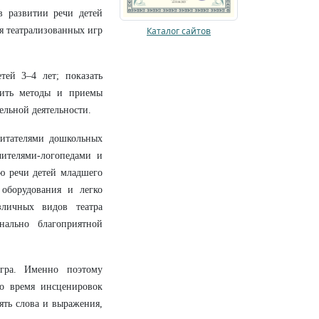
в развитии речи детей
я театрализованных игр
Каталог сайтов
тей 3–4 лет; показать
вить методы и приемы
ельной деятельности.
итателями дошкольных
чителями-логопедами и
ю речи детей младшего
оборудования и легко
зличных видов театра
нально благоприятной
гра. Именно поэтому
Во время инсценировок
ять слова и выражения,