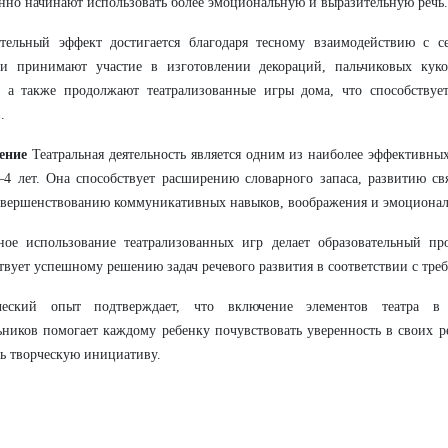
нно начинают использовать более эмоциональную и выразительную речь.
тельный эффект достигается благодаря тесному взаимодействию с с
ли принимают участие в изготовлении декораций, пальчиковых кук
, а также продолжают театрализованные игры дома, что способствуе
.
ение
Театральная деятельность является одним из наиболее эффективных
–4 лет. Она способствует расширению словарного запаса, развитию с
овершенствованию коммуникативных навыков, воображения и эмоционал
ное использование театрализованных игр делает образовательный пр
твует успешному решению задач речевого развития в соответствии с т
ческий опыт подтверждает, что включение элементов театра в
ников помогает каждому ребенку почувствовать уверенность в своих 
ь творческую инициативу.