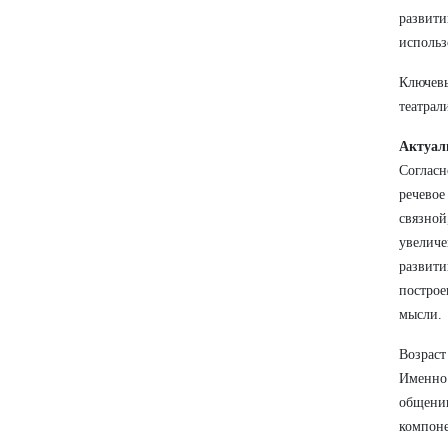
развити
использ
Ключевы
театрал
Актуал
Соглас
речево
связно
увелич
развит
постро
мысли.
Возрас
Именно
общени
компоне