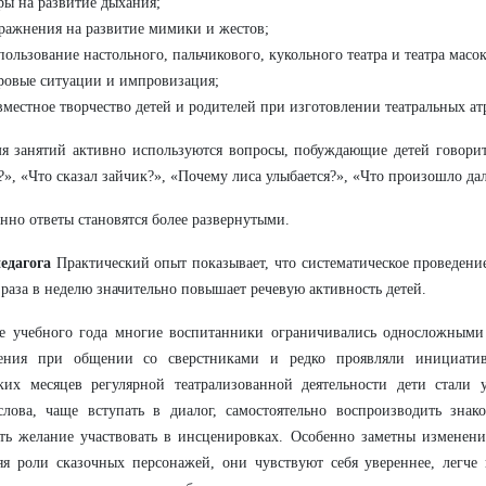
ры на развитие дыхания;
ражнения на развитие мимики и жестов;
пользование настольного, пальчикового, кукольного театра и театра масок
ровые ситуации и импровизация;
вместное творчество детей и родителей при изготовлении театральных ат
я занятий активно используются вопросы, побуждающие детей говорит
», «Что сказал зайчик?», «Почему лиса улыбается?», «Что произошло да
нно ответы становятся более развернутыми.
едагога
Практический опыт показывает, что систематическое проведени
 раза в неделю значительно повышает речевую активность детей.
ле учебного года многие воспитанники ограничивались односложными
нения при общении со сверстниками и редко проявляли инициатив
ких месяцев регулярной театрализованной деятельности дети стали у
слова, чаще вступать в диалог, самостоятельно воспроизводить зна
ть желание участвовать в инсценировках. Особенно заметны изменени
я роли сказочных персонажей, они чувствуют себя увереннее, легче