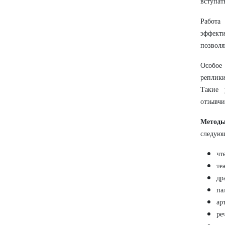
вступат
Работа
эффект
позволя
Особое 
реплики
Такие 
отзывчи
Метод
следую
чт
те
др
па
ар
ре