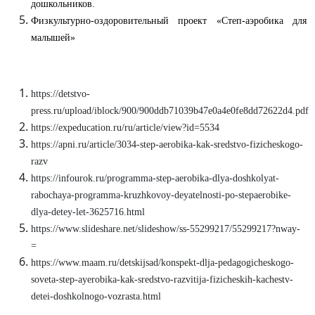
дошкольников.
Физкультурно-оздоровительный проект «Степ-аэробика для
малышей»
https://detstvo-
press.ru/upload/iblock/900/900ddb71039b47e0a4e0fe8dd72622d4
https://expeducation.ru/ru/article/view?id=5534
https://apni.ru/article/3034-step-aerobika-kak-sredstvo-fizicheskogo-
razv
https://infourok.ru/programma-step-aerobika-dlya-doshkolyat-
rabochaya-programma-kruzhkovoy-deyatelnosti-po-stepaerobike-
dlya-detey-let-3625716.html
https://www.slideshare.net/slideshow/ss-55299217/55299217?nway-
=
https://www.maam.ru/detskijsad/konspekt-dlja-pedagogicheskogo-
soveta-step-ayerobika-kak-sredstvo-razvitija-fizicheskih-kachestv-
detei-doshkolnogo-vozrasta.html