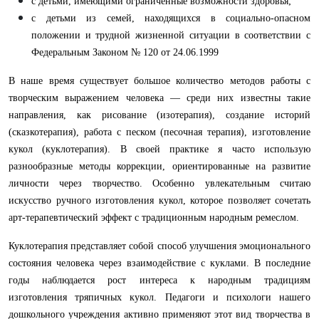
с детьми, имеющими ограниченные возможности здоровья;
с детьми из семей, находящихся в социально-опасном
положении и трудной жизненной ситуации в соответствии с
Федеральным Законом № 120 от 24.06.1999
В наше время существует большое количество методов работы с
творческим выражением человека — среди них известны такие
направления, как рисование (изотерапия), создание историй
(сказкотерапия), работа с песком (песочная терапия), изготовление
кукол (куклотерапия). В своей практике я часто использую
разнообразные методы коррекции, ориентированные на развитие
личности через творчество. Особенно увлекательным считаю
искусство ручного изготовления кукол, которое позволяет сочетать
арт-терапевтический эффект с традиционным народным ремеслом.
Куклотерапия представляет собой способ улучшения эмоционального
состояния человека через взаимодействие с куклами. В последние
годы наблюдается рост интереса к народным традициям
изготовления тряпичных кукол. Педагоги и психологи нашего
дошкольного учреждения активно применяют этот вид творчества в