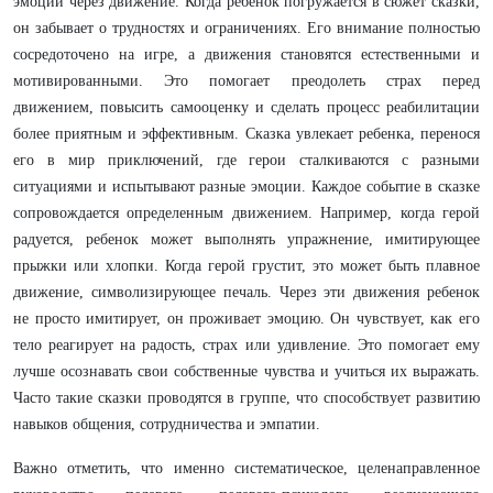
эмоции через движение. Когда ребенок погружается в сюжет сказки,
он забывает о трудностях и ограничениях. Его внимание полностью
сосредоточено на игре, а движения становятся естественными и
мотивированными. Это помогает преодолеть страх перед
движением, повысить самооценку и сделать процесс реабилитации
более приятным и эффективным. Сказка увлекает ребенка, перенося
его в мир приключений, где герои сталкиваются с разными
ситуациями и испытывают разные эмоции. Каждое событие в сказке
сопровождается определенным движением. Например, когда герой
радуется, ребенок может выполнять упражнение, имитирующее
прыжки или хлопки. Когда герой грустит, это может быть плавное
движение, символизирующее печаль. Через эти движения ребенок
не просто имитирует, он проживает эмоцию. Он чувствует, как его
тело реагирует на радость, страх или удивление. Это помогает ему
лучше осознавать свои собственные чувства и учиться их выражать.
Часто такие сказки проводятся в группе, что способствует развитию
навыков общения, сотрудничества и эмпатии.
Важно отметить, что именно систематическое, целенаправленное