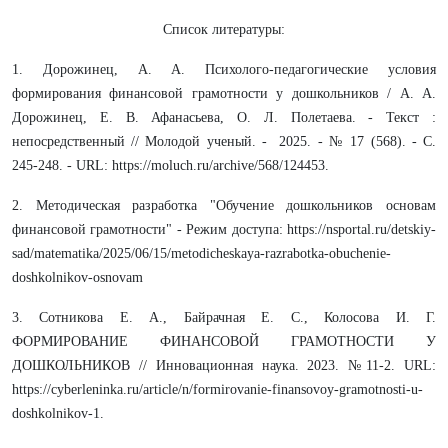
Список литературы:
1. Дорожинец, А. А. Психолого-педагогические условия
формирования финансовой грамотности у дошкольников / А. А.
Дорожинец, Е. В. Афанасьева, О. Л. Полетаева. - Текст :
непосредственный // Молодой ученый. - 2025. - № 17 (568). - С.
245-248. - URL: https://moluch.ru/archive/568/124453.
2. Методическая разработка "Обучение дошкольников основам
финансовой грамотности" - Режим доступа: https://nsportal.ru/detskiy-
sad/matematika/2025/06/15/metodicheskaya-razrabotka-obuchenie-
doshkolnikov-osnovam
3. Сотникова Е. А., Байрачная Е. С., Колосова И. Г.
ФОРМИРОВАНИЕ ФИНАНСОВОЙ ГРАМОТНОСТИ У
ДОШКОЛЬНИКОВ // Инновационная наука. 2023. №11-2. URL:
https://cyberleninka.ru/article/n/formirovanie-finansovoy-gramotnosti-u-
doshkolnikov-1.