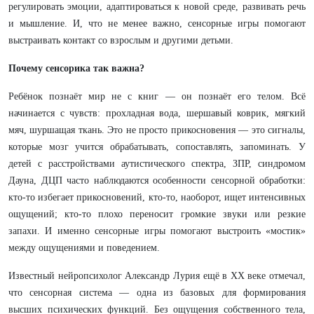
регулировать эмоции, адаптироваться к новой среде, развивать речь
и мышление. И, что не менее важно, сенсорные игры помогают
выстраивать контакт со взрослым и другими детьми.
Почему сенсорика так важна?
Ребёнок познаёт мир не с книг — он познаёт его телом. Всё
начинается с чувств: прохладная вода, шершавый коврик, мягкий
мяч, шуршащая ткань. Это не просто прикосновения — это сигналы,
которые мозг учится обрабатывать, сопоставлять, запоминать. У
детей с расстройствами аутистического спектра, ЗПР, синдромом
Дауна, ДЦП часто наблюдаются особенности сенсорной обработки:
кто-то избегает прикосновений, кто-то, наоборот, ищет интенсивных
ощущений; кто-то плохо переносит громкие звуки или резкие
запахи. И именно сенсорные игры помогают выстроить «мостик»
между ощущениями и поведением.
Известный нейропсихолог Александр Лурия ещё в XX веке отмечал,
что сенсорная система — одна из базовых для формирования
высших психических функций. Без ощущения собственного тела,