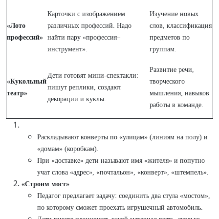
Карточки с изображением
Изучение новых
«Лото
различных профессий. Надо
слов, классификация
профессий»
найти пару «профессия–
предметов по
инструмент».
группам.
Развитие речи,
Дети готовят мини-спектакли:
«Кукольный
творческого
пишут реплики, создают
театр»
мышления, навыков
декорации и куклы.
работы в команде.
«Почтовое отделение»
Раскладывают конверты по «улицам» (линиям на полу) и
«домам» (коробкам).
При «доставке» дети называют имя «жителя» и попутно
учат слова «адрес», «почтальон», «конверт», «штемпель».
«Строим мост»
Педагог предлагает задачу: соединить два стула «мостом»,
по которому сможет проехать игрушечный автомобиль.