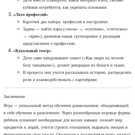
Дети вместе планируют, какой материал взять, сколько
кубиков потребуется, как укрепить основание.
«Лото профессий»
Карточек два набора: профессия и инструмент.
Задача — найти пары («пила» → «плотник», «стетоскоп»
→ «врач»), развивая навык группировки и расширяя
представление о профессиях.
«Кукольный театр»
Дети сами придумывают сюжет («Как звери на лесном
балу танцевали»), делают декорации из бумаги и ткани.
В процессе они учатся рассказывать историю, распределять
роли и взаимодействовать с партнёрами.
Заключение
Игра — уникальный метод обучения дошкольников, объединяющий
в себе обучение и развлечение. Через разнообразные игровые формы
ребёнок осваивает необходимые для жизни навыки: познаёт мир
предметов и людей, учится строить отношения, выражать эмоции и
формулировать свои мысли. Организуя и поддерживая игры, педагог