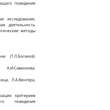
ющего поведения
е исследования,
ная деятельность
атические методы
 (Т.Л.Богиной,
 А.И.Савенкова,
жца, Л.А.Венгера,
зации критериев
его поведения