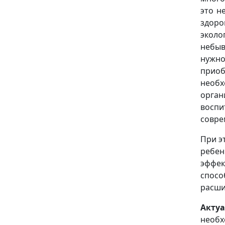
это н
здор
эколо
небыв
нужно
приоб
необ
орга
восп
совре
При э
ребен
эффе
спос
расши
Акту
необ