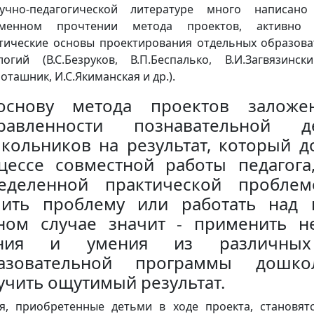
учно-педагогической литературе много написан
еменном прочтении метода проектов, активно р
тические основы проектирования отдельных образова
логий (В.С.Безруков, В.П.Беспалько, В.И.Загвязински
оташник, И.С.Якиманская и др.).
снову метода проектов заложе
равленности познавательной де
кольников на результат, который до
цессе совместной работы педагога
еделенной практической проблемо
ить проблему или работать над 
ном случае значит - применить н
ания и умения из различных
азовательной программы дошко
учить ощутимый результат.
я, приобретенные детьми в ходе проекта, становят