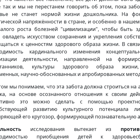
е так и мы не перестанем говорить об этом, пока заб
овье не станет нормой жизни дошкольника. На фо
гической напряжённости в стране, и особенно в нашем
алого роста болезней "цивилизации", чтобы быть з
 овладеть искусством сохранения и укрепления собст
щаться к ценностям здорового образа жизни. В связи
ходимость кардинального изменения концептуал
низации деятельности, направленной на формир
итанников, культуры здорового образа жизни,
менных, научно-обоснованных и апробированных метод
том мы понимаем, что эта забота должна строиться на 
ка, на основе осознанного отношения к своим дей
ктивно это можно сделать с помощью проектной
обствующей развитию культурного потенциала ли
ряющей его кругозор, формирующей познавательную а
альность
исследования вытекает из
против
ходимостью приобщения детей к здоровьес