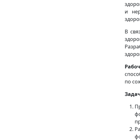
здоро
и нер
здоро
В свя
здоро
Разр
здоро
Рабо
спосо
по со
Задач
П
ф
п
Р
ф