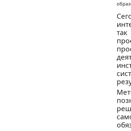
образ
Сег
инт
так
про
про
де
инс
си
рез
Ме
поз
реш
са
обя