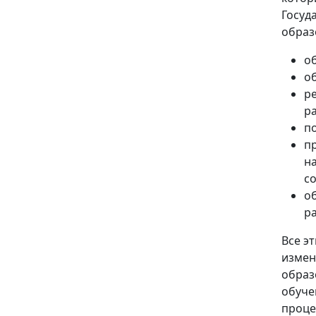
Госу
образ
о
о
р
р
по
п
н
с
о
ра
Все э
изме
образ
обуче
проц