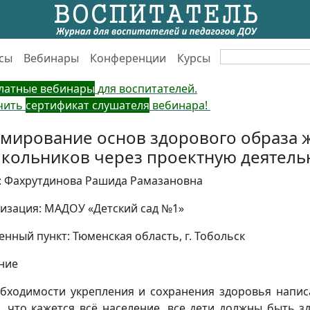
сы
Вебинары
Конференции
Курсы
латные вебинары
для воспитателей.
чить
сертификат слушателя
вебинара!
мирование основ здорового образа 
кольников через проектную деятель
: Фахрутдинова Рашида Рамазановна
изация: МАДОУ «Детский сад №1»
енный пункт: Тюменская область, г. Тобольск
ние
бходимости укрепления и сохранения здоровья написа
, что кажется всё население, все дети должны быть 