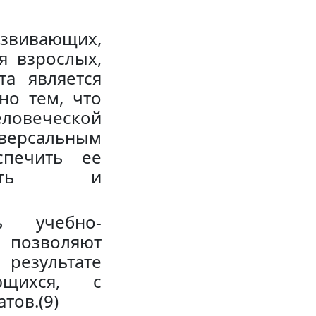
азвивающих,
я взрослых,
та является
но тем, что
ловеческой
ерсальным
спечить ее
нность и
ь учебно-
 позволяют
езультате
ющихся, с
тов.(9)