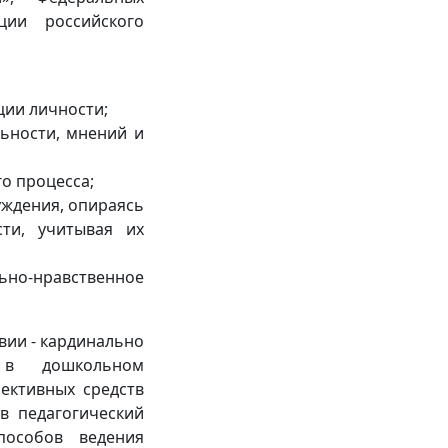
ции российского
ции личности;
ьности, мнений и
го процесса;
уждения, опираясь
ти, учитывая их
о-нравственное
вии - кардинально
а в дошкольном
ективных средств
в педагогический
особов ведения