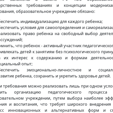
дарственных требованиях и концепции модерниза
ования, образовательное учреждение обязано:
беспечить индивидуализацию для каждого ребенка;
беспечить условия для самоопределения и самореализа
еализовать право ребенка на свободный выбор деятел
ассуждений;
мнить, что ребенок - активный участник педагогическо
ривлекать детей к занятиям без психологического прин
а их интерес к содержанию и формам деятельнос
оциальный опыт;
беспечить эмоционально-личностное и социальн
звитие ребенка, сохранить и укрепить здоровье детей.
ти требования можно реализовать лишь при одном усло
нить организацию педагогического процесс
овательном учреждении, путем выбора наиболее эфф
ния и воспитания, что требует широкого внедрения 
есс инновационных и альтернативных форм и сп