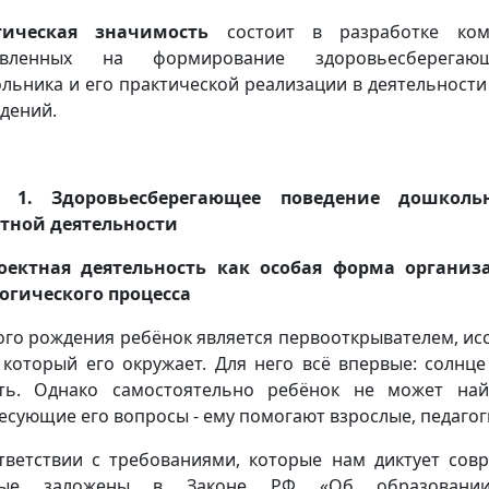
тическая значимость
состоит в разработке ком
авленных на формирование здоровьесберегаю
льника и его практической реализации в деятельност
дений.
а 1. Здоровьесберегающее поведение дошкол
тной деятельности
роектная деятельность как особая форма организ
огического процесса
ого рождения ребёнок является первооткрывателем, ис
 который его окружает. Для него всё впервые: солнце
ть. Однако самостоятельно ребёнок не может най
есующие его вопросы - ему помогают взрослые, педагог
тветствии с требованиями, которые нам диктует сов
рые заложены в Законе РФ «Об образовании