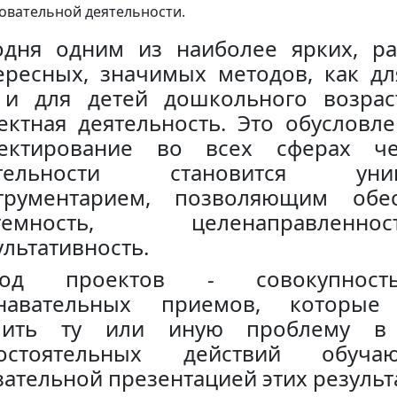
овательной деятельности.
одня одним из наиболее ярких, р
ересных, значимых методов, как дл
 и для детей дошкольного возрас
ектная деятельность. Это обусловле
ектирование во всех сферах че
ятельности становится унив
трументарием, позволяющим обе
стемность, целенаправле
ультативность.
тод проектов - совокупност
навательных приемов, которые
ить ту или иную проблему в р
мостоятельных действий обуча
зательной презентацией этих результа