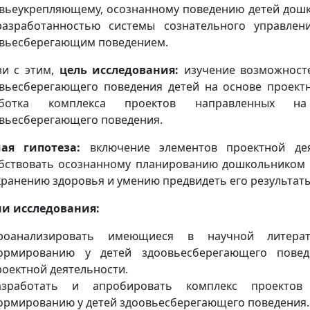
вьеукрепляющему, осознанному поведению детей дошк
азработанностью системы сознательного управлен
вьесберегающим поведением.
зи с этим,
цель исследования:
изучение возможнос
вьесберегающего поведения детей на основе проектн
аботка комплекса проектов направленных н
вьесберегающего поведения.
чая гипотеза:
включение элементов проектной дея
бствовать осознанному планированию дошкольником 
хранению здоровья и умению предвидеть его результаты
и исследования:
роанализировать имеющиеся в научной литера
ормированию у детей здоовьесберегающего повед
роектной деятельности.
азработать и апробировать комплекс проектов 
ормированию у детей здоовьесберегающего поведения.