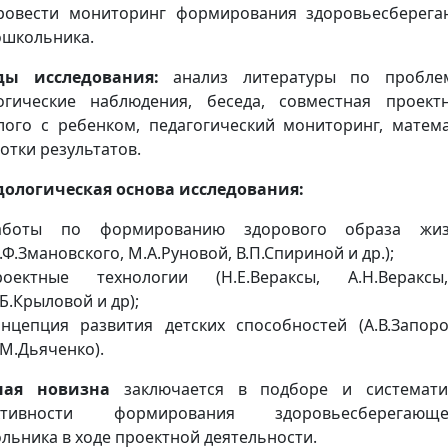
ровести мониторинг формирования здоровьесберега
ошкольника.
ды исследования:
анализ литературы по проблем
огические наблюдения, беседа, совместная проект
лого с ребенком, педагогический мониторинг, матем
отки результатов.
ологическая основа исследования:
аботы по формированию здорового образа жизни
Ф.Змановского, М.А.Руновой, В.П.Спириной и др.);
роектные технологии (Н.Е.Вераксы, А.Н.Вераксы,
Б.Крыловой и др);
онцепция развития детских способностей (А.В.Запоро
.М.Дьяченко).
ная новизна
заключается в подборе и системати
ктивности формирования здоровьесберегающ
льника в ходе проектной деятельности.