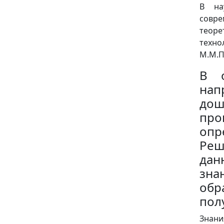
В на
совр
теоре
техно
М.М.П
В о
нап
дош
про
опр
Реш
дан
зн
обр
пол
Знани