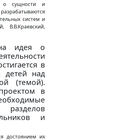
о о сущности и
азрабатываются
тельных систем и
й, В.В.Краевский,
на идея о
ятельности
стигается в
, детей над
й (темой).
проектом в
еобходимые
 разделов
льников и
ся достоянием их