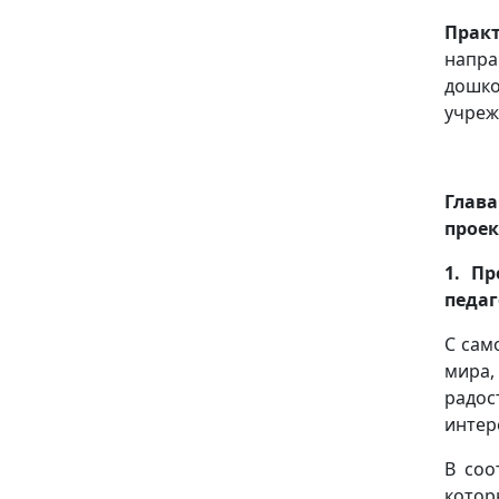
Прак
напр
дошко
учреж
Глав
проек
1. П
педаг
С сам
мира,
радос
интер
В соо
кото