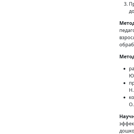
П
д
Мето
педаг
взрос
обраб
Метод
р
Ю.
п
Н.
к
О
Науч
эффе
дошко