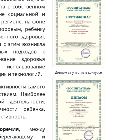
ота о собственном
не социальной и
 регионе, на фоне
доровым, ребёнку
венного здоровья,
 с этим возникла
ьных подходов к
ование здоровья
 использование
Диплом за участие в конкурсе
ик и технологий.
активности самого
ствиям. Наиболее
 деятельности,
чности ребенка,
ктивность.
оречия,
между
берегающему и