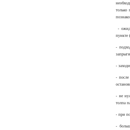
необход
только 
познако
- ожид
пункте 
- подхо
запрыги
- заход
- после
останов
- не ну
толпа п
- при п
- боль