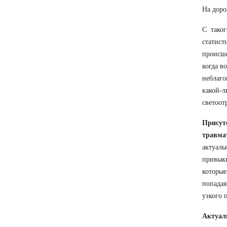
На доро
С таког
статист
происше
когда в
неблаго
какой-
светоот
Присут
травма
актуаль
привыкн
которые
попадая
узкого 
Актуал