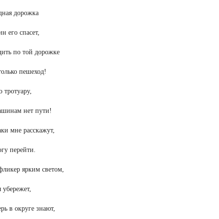
дная дорожка
н его спасет,
дить по той дорожке
олько пешеход!
о тротуару,
ашинам нет пути!
аки мне расскажут,
огу перейти.
фликер ярким светом,
 убережет,
ерь в округе знают,