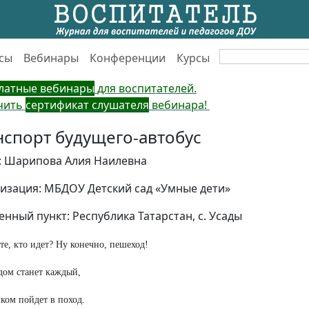
сы
Вебинары
Конференции
Курсы
латные вебинары
для воспитателей.
чить
сертификат слушателя
вебинара!
нспорт будущего-автобус
: Шарипова Алия Наилевна
изация: МБДОУ Детский сад «Умные дети»
енный пункт: Республика Татарстан, с. Усады
те, кто идет? Ну конечно, пешеход!
ом станет каждый,
ком пойдет в поход.