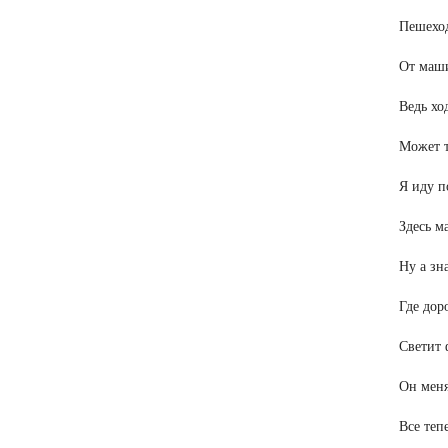
Пешехо
От маши
Ведь хо
Может т
Я иду п
Здесь м
Ну а зн
Где дор
Светит 
Он меня
Все теп