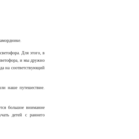
наморднике.
светофора. Для этого, в
светофора, и мы дружно
ода на соответствующий
или наше путешествие.
ется большое внимание
учать детей с раннего