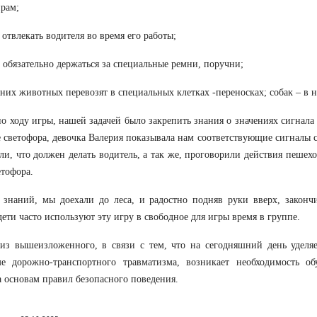
рам;
я отвлекать водителя во время его работы;
 обязательно держаться за специальные ремни, поручни;
них животных перевозят в специальных клетках -переносках; собак – в 
по ходу игры, нашей задачей было закрепить знания о значениях сигнала 
е светофора, девочка Валерия показывала нам соответствующие сигналы 
ли, что должен делать водитель, а так же, проговорили действия пешех
етофора.
знаний, мы доехали до леса, и радостно подняв руки вверх, законч
дети часто используют эту игру в свободное для игры время в группе.
из вышеизложенного, в связи с тем, что на сегодняшний день уделя
ме дорожно-транспортного травматизма, возникает необходимость об
а основам правил безопасного поведения.