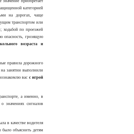
 значение приобретает
езащищенной категорией
ьми на дорогах, чаще
идущим транспортом или
и; ходьбой по проезжей
ую опасность, грозящую
кольного возраста и
вные правила дорожного
и на занятии выполнили
 познакомлю вас
с игрой
анспорте, а именно, в
 о значениях сигналов
ыла в качестве водителя
ы было объяснить детям