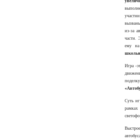
увелич
выполне
участн
вызваны
из-за а
части. 
ему на
школьн
Игра -э
движени
поделку
«Автобу
Суть иг
рамках
светофо
Выстрое
автобус