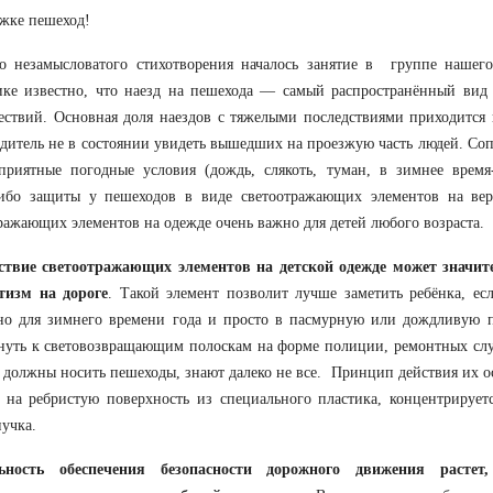
жке пешеход!
о незамысловатого стихотворения началось занятие в группе нашего
ике известно, что наезд на пешехода — самый распространённый вид
ствий. Основная доля наездов с тяжелыми последствиями приходится 
одитель не в состоянии увидеть вышедших на проезжую часть людей. Со
приятные погодные условия (дождь, слякоть, туман, в зимнее время-
либо защиты у пешеходов в виде светоотражающих элементов на вер
ражающих элементов на одежде очень важно для детей любого возрас
ствие светоотражающих элементов на детской одежде может значите
тизм на дороге
. Такой элемент позволит лучше заметить ребёнка, ес
но для зимнего времени года и просто в пасмурную или дождливую п
уть к световозвращающим полоскам на форме полиции, ремонтных слу
 должны носить пешеходы, знают далеко не все. Принцип действия их ос
 на ребристую поверхность из специального пластика, концентрирует
пучка.
ьность обеспечения безопасности дорожного движения растет