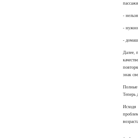
пассажи
- нельз
- нужно
- домаш
Далее, 
качеств
повторя
знак св
Полные 
Теперь 
Исходя 
пробле
возраст