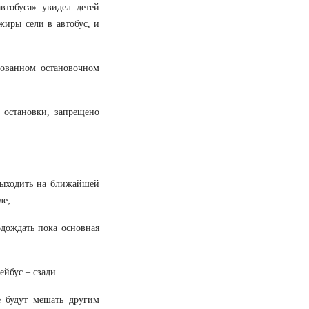
втобуса» увидел детей
ажиры сели в автобус, и
дованном остановочном
 остановки, запрещено
 выходить на ближайшей
ле;
одождать пока основная
ейбус – сзади.
е будут мешать другим