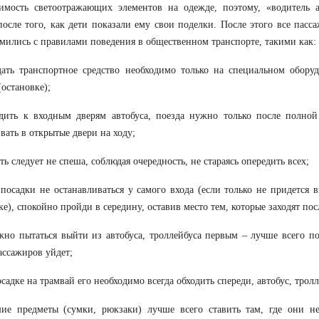
имость светоотражающих элементов на одежде, поэтому, «водитель а
после того, как дети показали ему свои поделки. После этого все пасс
мились с правилами поведения в общественном транспорте, такими как:
ать транспортное средство необходимо только на специальном обору
(остановке);
дить к входным дверям автобуса, поезда нужно только после полной
вать в открытые двери на ходу;
ить следует не спеша, соблюдая очередность, не стараясь опередить всех;
 посадки не останавливаться у самого входа (если только не придется
ке), спокойно пройди в середину, оставив место тем, которые заходят пос
жно пытаться выйти из автобуса, троллейбуса первым – лучше всего п
ассажиров уйдет;
осадке на трамвай его необходимо всегда обходить спереди, автобус, тролл
шие предметы (сумки, рюкзаки) лучше всего ставить там, где они н