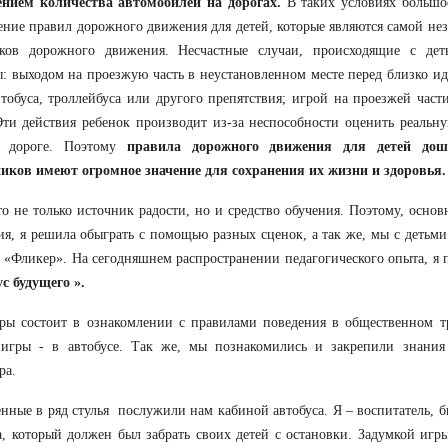
ением количества автомобилей на дорогах.
В таких условиях большое
ние правил дорожного движения для детей, которые являются самой н
иков дорожного движения. Несчастные случаи, происходящие с дет
: выходом на проезжую часть в неустановленном месте перед близко 
втобуса, троллейбуса или другого препятствия; игрой на проезжей част
Эти действия ребенок производит из-за неспособности оценить реальн
 дороге. Поэтому
правила дорожного движения для детей дош
иков имеют огромное значение для сохранения их жизни и здоровья.
то не только источник радости, но и средство обучения. Поэтому, осно
я, я решила обыграть с помощью разных сценок, а так же, мы с детьм
 «Фликер». На сегодняшнем распространении педагогического опыта, я
с будущего ».
ры состоит в ознакомлении с правилами поведения в общественном тр
 игры - в автобусе. Так же, мы познакомились и закрепили знания
ра.
нные в ряд стулья послужили нам кабиной автобуса. Я – воспитатель, б
а, который должен был забрать своих детей с остановки. Задумкой игр