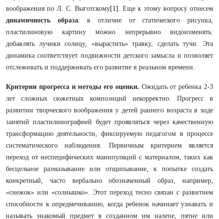
воображения по Л. С. Выготскому
[1]
. Еще к этому вопросу отнесем
динамичность образа
: в отличие от статического рисунка,
пластилиновую картину можно непрерывно видоизменять:
добавлять лучики солнцу, «вырастить» травку, сделать тучи. Эта
динамика соответствует подвижности детского замысла и позволяет
отслеживать и поддерживать его развитие в реальном времени.
Критерии прогресса и методы его оценки.
Ожидать от ребенка 2-3
лет сложных сюжетных композиций некорректно. Прогресс в
развитии творческого воображения у детей раннего возраста в ходе
занятий пластилинографией будет проявляться через качественную
трансформацию деятельности, фиксируемую педагогом в процессе
систематического наблюдения. Первичным критерием является
переход от неспецифических манипуляций с материалом, таких как
бесцельное размазывание или отщипывание, к попытке создать
конкретный, часто вербально обозначенный образ, например,
«снежок» или «солнышко». Этот переход тесно связан с развитием
способности к опредмечиванию, когда ребенок начинает узнавать и
называть знакомый предмет в созданном им налепе, пятне или