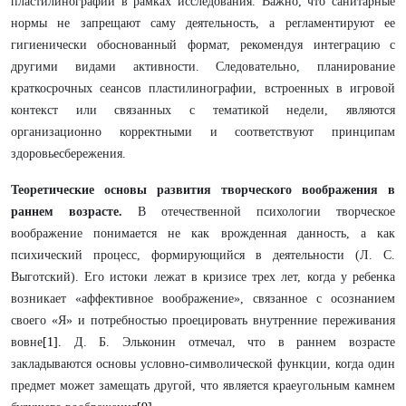
пластилинографии в рамках исследования. Важно, что санитарные
нормы не запрещают саму деятельность, а регламентируют ее
гигиенически обоснованный формат, рекомендуя интеграцию с
другими видами активности. Следовательно, планирование
краткосрочных сеансов пластилинографии, встроенных в игровой
контекст или связанных с тематикой недели, являются
организационно корректными и соответствуют принципам
здоровьесбережения.
Теоретические основы развития творческого воображения в
раннем возрасте.
В отечественной психологии творческое
воображение понимается не как врожденная данность, а как
психический процесс, формирующийся в деятельности (Л. С.
Выготский). Его истоки лежат в кризисе трех лет, когда у ребенка
возникает «аффективное воображение», связанное с осознанием
своего «Я» и потребностью проецировать внутренние переживания
вовне
[1].
Д. Б. Эльконин отмечал, что в раннем возрасте
закладываются основы условно-символической функции, когда один
предмет может замещать другой, что является краеугольным камнем