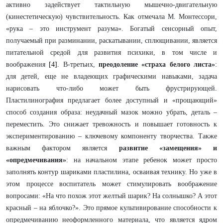
активно задействует тактильную мышечно-двигательную
(кинестетическую) чувствительность. Как отмечала М. Монтессори,
«рука – это инструмент разума». Богатый сенсорный опыт,
получаемый при разминании, раскатывании, сплющивании, является
питательной средой для развития психики, в том числе и
воображения
[4]
. В-третьих,
преодоление «страха белого листа»
:
для детей, еще не владеющих графическими навыками, задача
нарисовать что-либо может быть фрустрирующей.
Пластилинография предлагает более доступный и «прощающий»
способ создания образа: неудачный мазок можно убрать, деталь –
переместить. Это снижает тревожность и повышает готовность к
экспериментированию – ключевому компоненту творчества. Также
важным фактором является
развитие «замещения»
и
«опредмечивания»
: на начальном этапе ребенок может просто
заполнять контур шариками пластилина, осваивая технику. Но уже в
этом процессе воспитатель может стимулировать воображение
вопросами: «На что похож этот желтый шарик? На солнышко? А этот
красный – на яблочко?». Это прямое культивирование способности к
опредмечиванию неоформленного материала, что является ядром