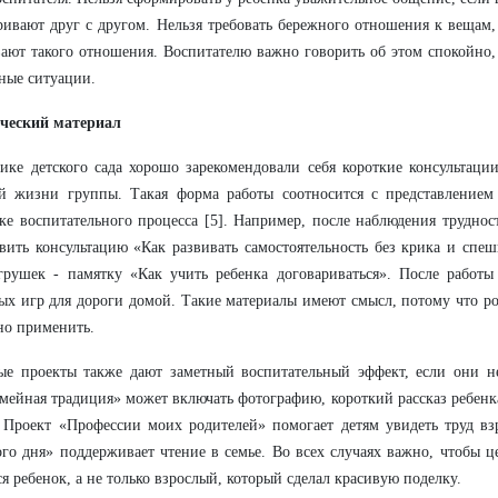
ривают друг с другом. Нельзя требовать бережного отношения к вещам,
ают такого отношения. Воспитателю важно говорить об этом спокойно, 
ные ситуации.
ческий материал
ике детского сада хорошо зарекомендовали себя короткие консультаци
ой жизни группы. Такая форма работы соотносится с представлением
ке воспитательного процесса [5]. Например, после наблюдения трудно
вить консультацию «Как развивать самостоятельность без крика и спе
грушек - памятку «Как учить ребенка договариваться». После работы
ых игр для дороги домой. Такие материалы имеют смысл, потому что род
но применить.
ые проекты также дают заметный воспитательный эффект, если они н
мейная традиция» может включать фотографию, короткий рассказ ребенк
 Проект «Профессии моих родителей» помогает детям увидеть труд вз
го дня» поддерживает чтение в семье. Во всех случаях важно, чтобы 
ся ребенок, а не только взрослый, который сделал красивую поделку.