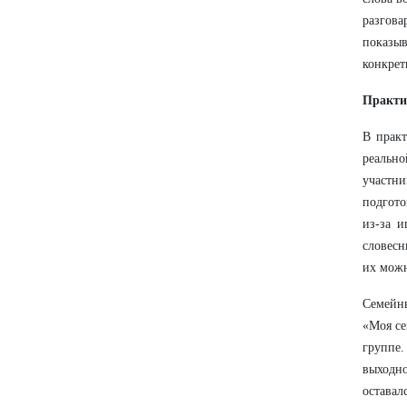
разгова
показыв
конкрет
Практи
В практ
реальн
участни
подгото
из-за и
словесн
их мож
Семейн
«Моя се
группе.
выходно
оставал