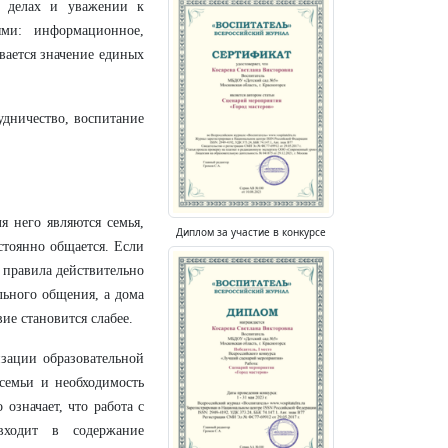
х делах и уважении к
ями: информационное,
вается значение единых
рудничество, воспитание
я него являются семья,
Диплом за участие в конкурсе
стоянно общается. Если
е правила действительно
льного общения, а дома
ие становится слабее.
зации образовательной
семьи и необходимость
 означает, что работа с
входит в содержание