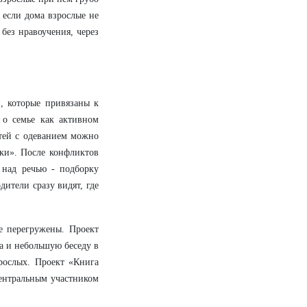
 если дома взрослые не
без нравоучения, через
и, которые привязаны к
 о семье как активном
стей с одеванием можно
шки». После конфликтов
 над речью - подборку
ители сразу видят, где
е перегружены. Проект
а и небольшую беседу в
рослых. Проект «Книга
центральным участником