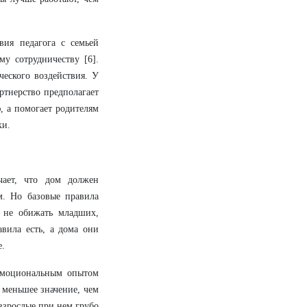
вия педагога с семьей
му сотрудничеству [6].
ческого воздействия. У
артнерство предполагает
, а помогает родителям
ки.
чает, что дом должен
м. Но базовые правила
, не обижать младших,
авила есть, а дома они
е.
 эмоциональным опытом
 меньшее значение, чем
 взрослые при нем грубо