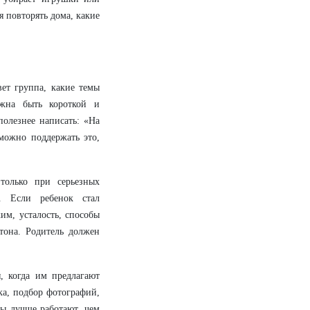
я повторять дома, какие
ет группа, какие темы
жна быть короткой и
олезнее написать: «На
можно поддержать это,
только при серьезных
у. Если ребенок стал
им, усталость, способы
тона. Родитель должен
я, когда им предлагают
ка, подбор фотографий,
мы лучше работают, чем