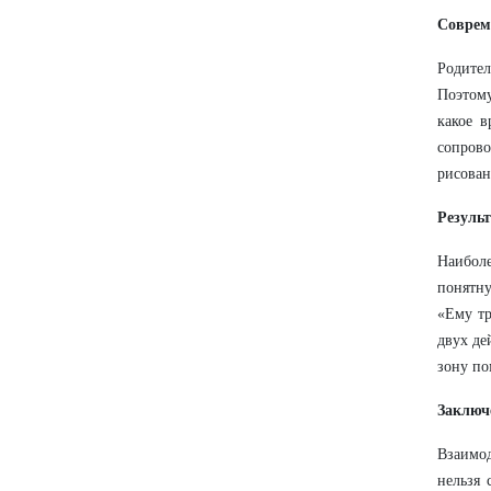
Соврем
Родите
Поэтому
какое в
сопрово
рисован
Резуль
Наиболе
понятну
«Ему тр
двух де
зону п
Заключ
Взаимод
нельзя 