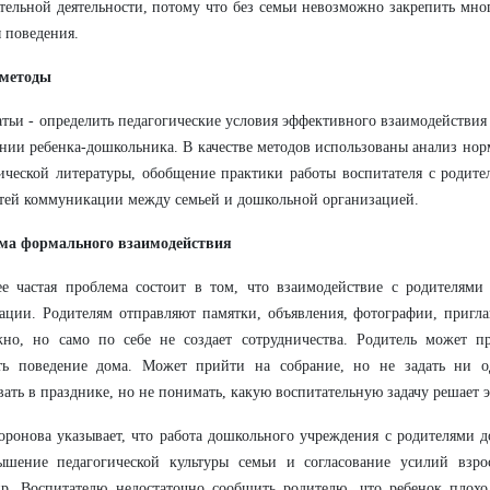
тельной деятельности, потому что без семьи невозможно закрепить мн
 поведения.
 методы
атьи - определить педагогические условия эффективного взаимодействия 
нии ребенка-дошкольника. В качестве методов использованы анализ но
ической литературы, обобщение практики работы воспитателя с родит
тей коммуникации между семьей и дошкольной организацией.
ма формального взаимодействия
е частая проблема состоит в том, что взаимодействие с родителями 
ции. Родителям отправляют памятки, объявления, фотографии, пригла
жно, но само по себе не создает сотрудничества. Родитель может п
ть поведение дома. Может прийти на собрание, но не задать ни о
вать в празднике, но не понимать, какую воспитательную задачу решает э
оронова указывает, что работа дошкольного учреждения с родителями 
ышение педагогической культуры семьи и согласование усилий взро
ир. Воспитателю недостаточно сообщить родителю, что ребенок плох