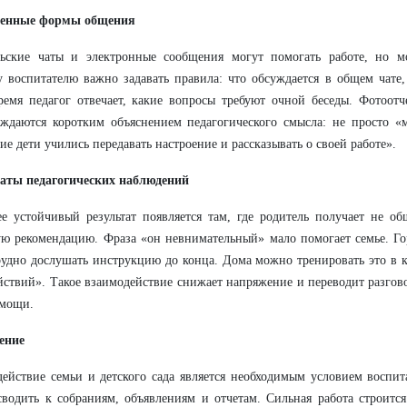
енные формы общения
льские чаты и электронные сообщения могут помогать работе, но мо
 воспитателю важно задавать правила: что обсуждается в общем чате,
ремя педагог отвечает, какие вопросы требуют очной беседы. Фотоот
ждаются коротким объяснением педагогического смысла: не просто «м
ие дети учились передавать настроение и рассказывать о своей работе».
таты педагогических наблюдений
е устойчивый результат появляется там, где родитель получает не о
ю рекомендацию. Фраза «он невнимательный» мало помогает семье. Гор
удно дослушать инструкцию до конца. Дома можно тренировать это в 
йствий». Такое взаимодействие снижает напряжение и переводит разгов
омощи.
ение
ействие семьи и детского сада является необходимым условием воспи
сводить к собраниям, объявлениям и отчетам. Сильная работа строитс