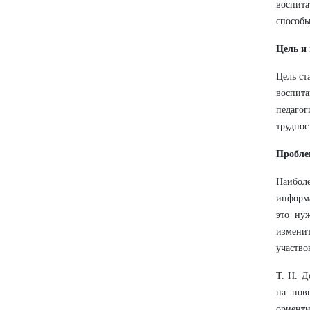
воспита
способы
Цель и
Цель ст
воспита
педагог
труднос
Пробле
Наиболе
информа
это ну
измени
участво
Т. Н. Д
на пов
ориент