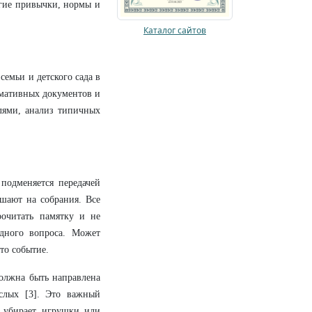
огие привычки, нормы и
Каталог сайтов
семьи и детского сада в
рмативных документов и
елями, анализ типичных
подменяется передачей
шают на собрания. Все
рочитать памятку и не
дного вопроса. Может
то событие.
должна быть направлена
слых [3]. Это важный
о убирает игрушки или