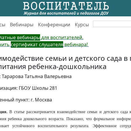
сы
Вебинары
Конференции
Курсы
латные вебинары
для воспитателей.
чить
сертификат слушателя
вебинара!
имодействие семьи и детского сада в
питания ребенка-дошкольника
: Тарарова Татьяна Валерьевна
изация: ГБОУ Школы 281
енный пункт: г. Москва
ция.
В статье рассматривается взаимодействие семьи и детского сада 
ния ребенка дошкольного возраста. Показано, что формальное информ
чивает устойчивого воспитательного результата. Эффективное сотру