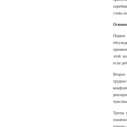
перебив
слова и
Основн
Первое
обсужд
примени
этой не
если ре
Второе
трудно
конфлик
реагиро
чувство
Третье 
понятно
чтение 