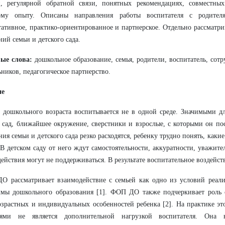
и, регулярной обратной связи, понятных рекомендациях, совместны
ому опыту. Описаны направления работы воспитателя с родител
тативное, практико-ориентированное и партнерское. Отдельно рассматри
ний семьи и детского сада.
ые слова:
дошкольное образование, семья, родители, воспитатель, сот
ников, педагогическое партнерство.
ие
 дошкольного возраста воспитывается не в одной среде. Значимыми дл
 сад, ближайшее окружение, сверстники и взрослые, с которыми он по
ния семьи и детского сада резко расходятся, ребенку трудно понять, каки
В детском саду от него ждут самостоятельности, аккуратности, уважите
действия могут не поддерживаться. В результате воспитательное воздейств
 рассматривает взаимодействие с семьей как одно из условий реали
ммы дошкольного образования [1]. ФОП ДО также подчеркивает роль 
озрастных и индивидуальных особенностей ребенка [2]. На практике это
лями не является дополнительной нагрузкой воспитателя. Она 