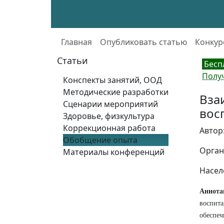
Главная
Опубликовать статью
Конкур
Статьи
Бесп
Полу
Конспекты занятий, ООД
Методические разработки
Вза
Сценарии мероприятий
вос
Здоровье, физкультура
Коррекционная работа
Автор
Обобщение опыта
Орган
Материалы конференций
Насел
Аннота
воспита
обеспе