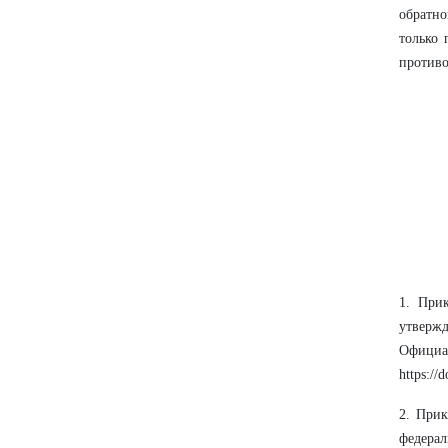
обратно
только 
противо
1. При
утвержд
Офици
https:/
2. Прик
федерал