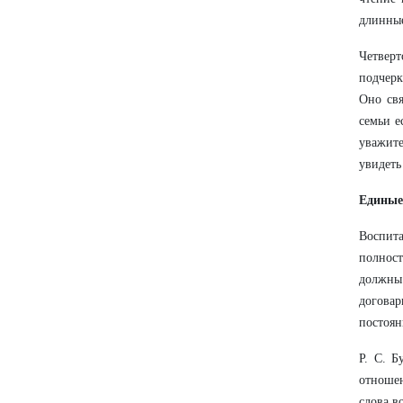
длинные
Четверт
подчерк
Оно свя
семьи е
уважите
увидеть
Единые
Воспит
полност
должны 
договар
постоян
Р. С. Б
отношен
слова в