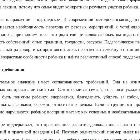
 лекции, потому что семья видит конкретный результат участия ребенка.
ое направление - партнерское. В современной методике взаимодейст
ивается необходимость перехода от разовых мероприятий к устойчиво
зано с признанием того, что родители не являются объектом педагоги
сть собственный опыт, традиции, трудности, ресурсы. Педагогическое п
льный разговор, в котором воспитатель не отменяет семейную позицию
 возрастные особенности ребенка и найти реалистичный способ поддерж
 требования
ательное значение имеет согласованность требований. Она не озна
ью копировать детский сад. Семья остается семьей, со своим укладо
быть понятны ребенку: здороваться, благодарить, убирать за собой
иваться словами, бережно относиться к вещам. Если в группе эти пр
но нарушаются, ребенок воспринимает их как условные и необязательны
уре подчеркивает, что нравственное развитие дошкольника связано с
ий и практикой поведения [4]. Поэтому родительский пример имеет не
оспитателя. Нельзя сформировать у ребенка уважительное общение, если