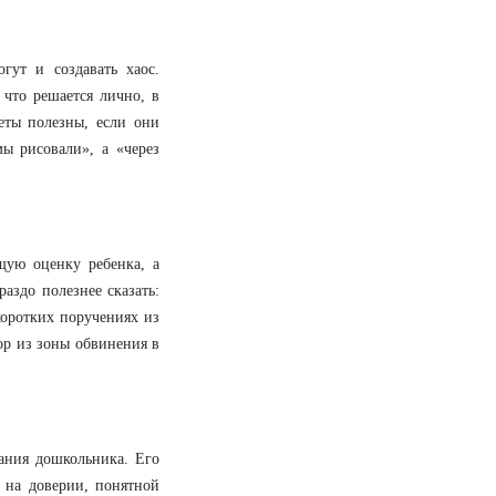
гут и создавать хаос.
 что решается лично, в
четы полезны, если они
ы рисовали», а «через
бщую оценку ребенка, а
аздо полезнее сказать:
коротких поручениях из
ор из зоны обвинения в
тания дошкольника. Его
я на доверии, понятной