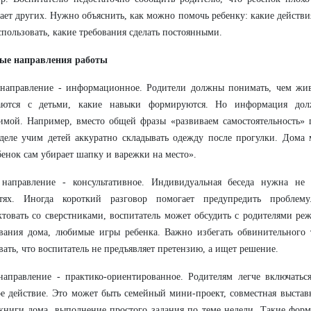
ает других. Нужно объяснить, как можно помочь ребенку: какие действи
спользовать, какие требования сделать постоянными.
ые направления работы
 направление - информационное. Родители должны понимать, чем жив
аются с детьми, какие навыки формируются. Но информация дол
мой. Например, вместо общей фразы «развиваем самостоятельность» п
деле учим детей аккуратно складывать одежду после прогулки. Дома 
бенок сам убирает шапку и варежки на место».
 направление - консультативное. Индивидуальная беседа нужна не 
стях. Иногда короткий разговор помогает предупредить проблем
товать со сверстниками, воспитатель может обсудить с родителями реж
вания дома, любимые игры ребенка. Важно избегать обвинительного 
вать, что воспитатель не предъявляет претензию, а ищет решение.
направление - практико-ориентированное. Родителям легче включатьс
е действие. Это может быть семейный мини-проект, совместная выстав
книги дома, выполнение простого задания по теме недели. Такие фор