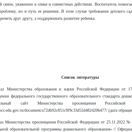
й связи, уважении к семье и совместных действиях. Воспитатель помога
проблему, но и путь ее решения. В этом случае требования детского са
речить друг другу, а поддерживать развитие ребенка.
Список литературы
каз Министерства образования и науки Российской Федерации от 1
ении федерального государственного образовательного стандарта дошко
альный сайт Министерства просвещения Российской
/docs.edu.gov.ru/document/a72db92c851c9f9c33d52d482420b477/ (дата обраще
аз Министерства просвещения Российской Федерации от 25.11.2022 №
ьной образовательной программы дошкольного образования» // Официа