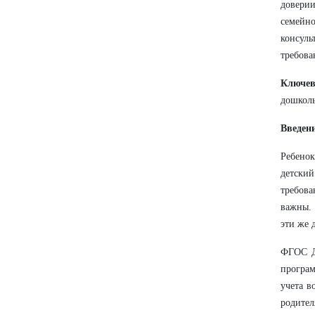
довери
семейн
консуль
требова
Ключев
дошколь
Введен
Ребенок
детский
требова
важны. 
эти же 
ФГОС ДО
програ
учета в
родите