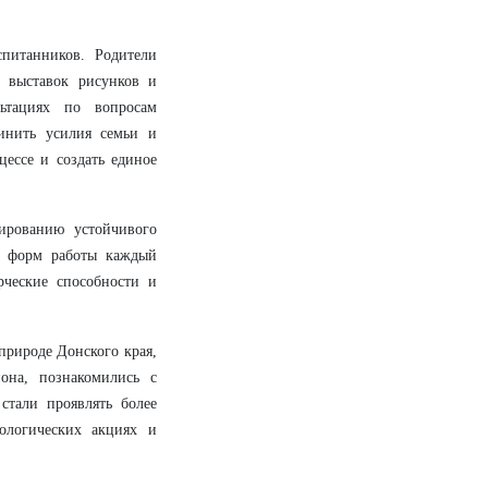
питанников. Родители
 выставок рисунков и
ьтациях по вопросам
динить усилия семьи и
цессе и создать единое
мированию устойчивого
ю форм работы каждый
рческие способности и
природе Донского края,
она, познакомились с
стали проявлять более
ологических акциях и