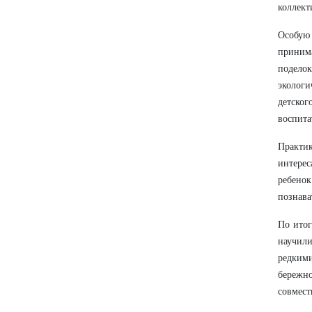
коллект
Особую
приним
подело
экологи
детског
воспита
Практи
интере
ребенок
познава
По итог
научил
редким
бережн
совмест