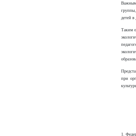
Важным
группы,
детей в
Таким о
эколог
педаго
экологи
образов
Предста
при орг
культур
1. Феде