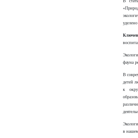
В стат
«Приро
экологи
уделено
Ключев
воспита
Эколог
фауна р
В совре
детей л
к окру
образо
различ
деятель
Экологи
в нашем