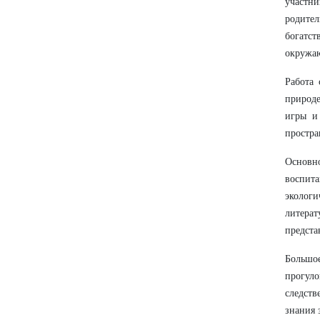
участни
родите
богатс
окружаю
Работа 
природе
игры и
простра
Основн
воспит
экологи
литера
предста
Большо
прогул
следств
знания 