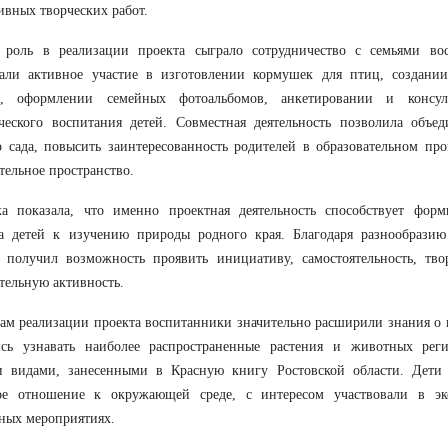
ивных творческих работ.
 роль в реализации проекта сыграло сотрудничество с семьями вос
али активное участие в изготовлении кормушек для птиц, создании
к, оформлении семейных фотоальбомов, анкетировании и консул
ческого воспитания детей. Совместная деятельность позволила объе
о сада, повысить заинтересованность родителей в образовательном про
тельное пространство.
ка показала, что именно проектная деятельность способствует фор
са детей к изучению природы родного края. Благодаря разнообрази
 получил возможность проявить инициативу, самостоятельность, тво
тельную активность.
ам реализации проекта воспитанники значительно расширили знания о 
ись узнавать наиболее распространенные растения и животных реги
и видами, занесенными в Красную книгу Ростовской области. Дети 
ое отношение к окружающей среде, с интересом участвовали в эк
ных мероприятиях.