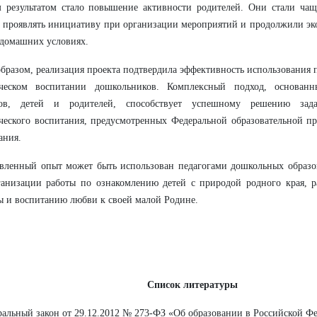
 результатом стало повышение активности родителей. Они стали чащ
 проявлять инициативу при организации мероприятий и продолжили эк
 домашних условиях.
бразом, реализация проекта подтвердила эффективность использования 
ическом воспитании дошкольников. Комплексный подход, основанн
гов, детей и родителей, способствует успешному решению зада
ческого воспитания, предусмотренных Федеральной образовательной п
ания.
вленный опыт может быть использован педагогами дошкольных образо
анизации работы по ознакомлению детей с природой родного края, р
ы и воспитанию любви к своей малой Родине.
Список литературы
ральный закон от 29.12.2012 № 273-ФЗ «Об образовании в Российской Ф