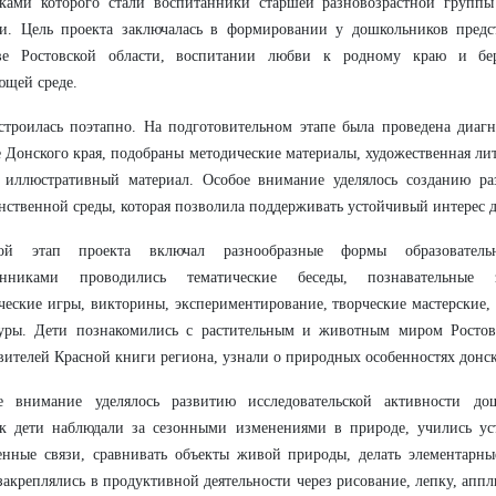
ками которого стали воспитанники старшей разновозрастной группы 
ли. Цель проекта заключалась в формировании у дошкольников пред
тве Ростовской области, воспитании любви к родному краю и б
щей среде.
строилась поэтапно. На подготовительном этапе была проведена диаг
 Донского края, подобраны методические материалы, художественная лит
 иллюстративный материал. Особое внимание уделялось созданию ра
нственной среды, которая позволила поддерживать устойчивый интерес д
ой этап проекта включал разнообразные формы образователь
анниками проводились тематические беседы, познавательные з
ческие игры, викторины, экспериментирование, творческие мастерские,
туры. Дети познакомились с растительным и животным миром Ростов
вителей Красной книги региона, узнали о природных особенностях донско
е внимание уделялось развитию исследовательской активности до
ок дети наблюдали за сезонными изменениями в природе, учились ус
енные связи, сравнивать объекты живой природы, делать элементарн
закреплялись в продуктивной деятельности через рисование, лепку, апп