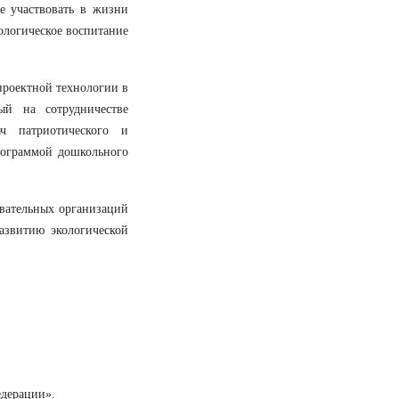
е участвовать в жизни
ологическое воспитание
проектной технологии в
ый на сотрудничестве
ч патриотического и
рограммой дошкольного
вательных организаций
азвитию экологической
едерации».