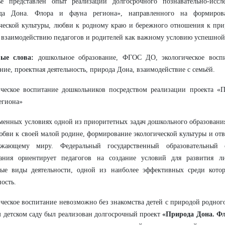
ье представлен опыт реализации долгосрочного познавательно-иссле
да Дона. Флора и фауна региона», направленного на формиров
ческой культуры, любви к родному краю и бережного отношения к при
 взаимодействию педагогов и родителей как важному условию успешной
ые слова:
дошкольное образование, ФГОС ДО, экологическое воспи
ние, проектная деятельность, природа Дона, взаимодействие с семьёй.
ическое воспитание дошкольников посредством реализации проекта «
егиона»
менных условиях одной из приоритетных задач дошкольного образования
юбви к своей малой родине, формирование экологической культуры и от
жающему миру. Федеральный государственный образовательный с
вания ориентирует педагогов на создание условий для развития ли
ные виды деятельности, одной из наиболее эффективных среди котор
ность.
ческое воспитание невозможно без знакомства детей с природой родног
 детском саду был реализован долгосрочный проект
«Природа Дона. Фл