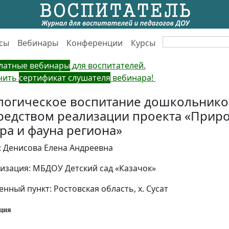
сы
Вебинары
Конференции
Курсы
латные вебинары
для воспитателей.
чить
сертификат слушателя
вебинара!
логическое воспитание дошкольнико
редством реализации проекта «Приро
ра и фауна региона»
: Денисова Елена Андреевна
изация: МБДОУ Детский сад «Казачок»
енный пункт: Ростовская область, х. Сусат
ция