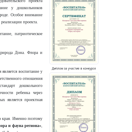
довательского проекта
ание у дошкольников
роде. Особое внимание
 реализации проекта.
тание, патриотическое
Природа Дона. Флора и
Диплом за участие в конкурсе
 является воспитание у
ветственного отношения
тандарт дошкольного
чности ребенка через
ых является проектная
о края. Именно поэтому
ора и фауна региона»
,