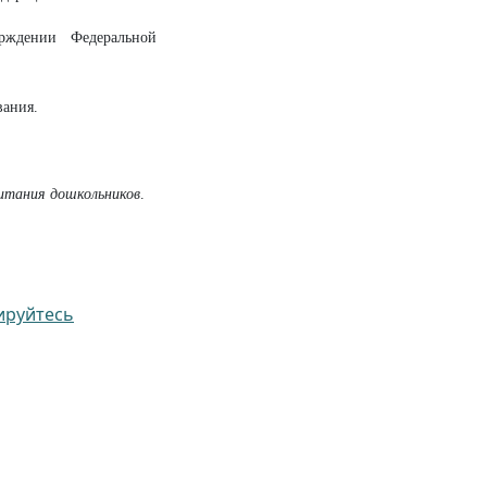
ждении Федеральной
вания.
питания дошкольников
.
ируйтесь