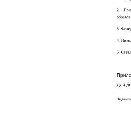
2. При
образов
3. Феде
4. Нико
5. Свет
Прило
Для д
Опублико