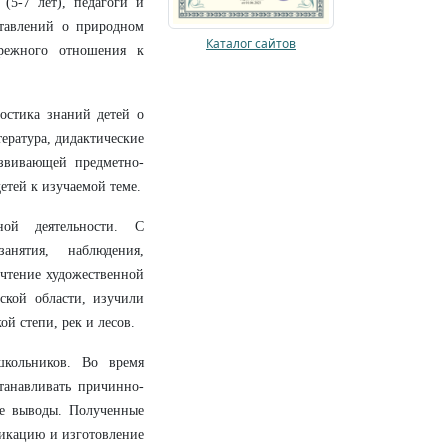
(5-7 лет), педагоги и
ставлений о природном
Каталог сайтов
ережного отношения к
ностика знаний детей о
ература, дидактические
звивающей предметно-
етей к изучаемой теме.
ной деятельности. С
анятия, наблюдения,
 чтение художественной
ской области, изучили
й степи, рек и лесов.
школьников. Во время
танавливать причинно-
ые выводы. Полученные
ликацию и изготовление