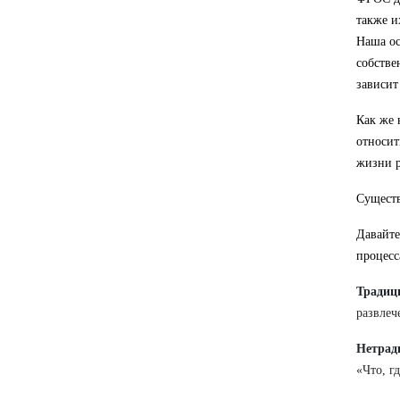
также и
Наша ос
собстве
зависит
Как же 
относит
жизни р
Существ
Давайте
процесс
Традиц
развлеч
Нетрад
«Что, гд