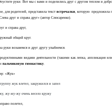
Опустите руки. Вот мы с вами и поделились друг с другом теплом и добр
не, для родителей, представила текст
встречалки
, которую предложила п
лева друг и справа друг» (автор Слюсаренко).
руг и справа друг,
ружный общий круг.
за руки возьмемся и друг другу улыбнемся.
родуктивными видами деятельности (такими как лепка, аппликация ил
ми
пальчиковую гимнастику
.
ер: «Жук»
группу жук влетел, закружился и запел
у, жу-жу-жу очень весело кружу
вправо полетел,