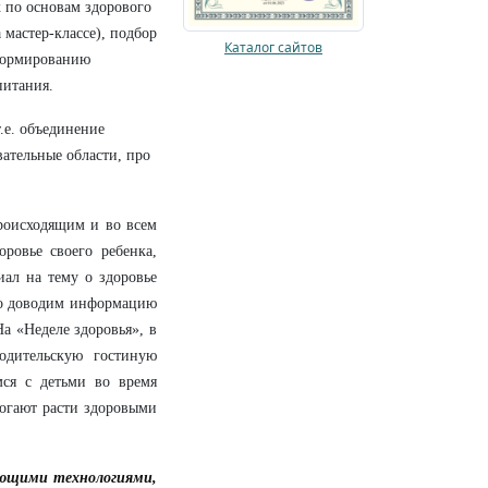
 по основам здорового
мастер-классе), подбор
Каталог сайтов
ормированию
питания.
.е. объединение
ательные области, про
роисходящим и во всем
ровье своего ребенка,
иал на тему о здоровье
но доводим информацию
а «Неделе здоровья», в
одительскую гостиную
мся с детьми во время
могают расти здоровыми
гающими технологиями
,