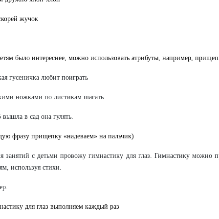
скорей жучок
етям было интереснее, можно использовать атрибуты, например, прищеп
ая гусеничка любит поиграть
ими ножками по листикам шагать.
5 вышла в сад она гулять.
дую фразу прищепку «надеваем» на пальчик)
я занятий с детьми провожу гимнастику для глаз. Гимнастику можно 
ям, используя стихи.
ер:
астику для глаз выполняем каждый раз