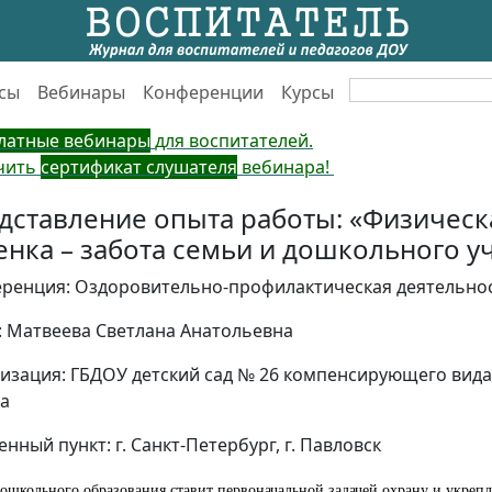
сы
Вебинары
Конференции
Курсы
латные вебинары
для воспитателей.
чить
сертификат слушателя
вебинара!
дставление опыта работы: «Физическ
енка – забота семьи и дошкольного 
ренция: Оздоровительно-профилактическая деятельно
: Матвеева Светлана Анатольевна
изация: ГБДОУ детский сад № 26 компенсирующего вид
а
нный пункт: г. Санкт-Петербург, г. Павловск
школьного образования ставит первоначальной задачей охрану и укрепле