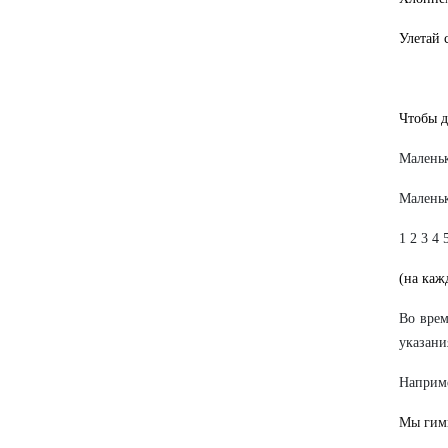
Улетай 
Чтобы д
Маленьк
Маленьк
1 2 3 4 
(на каж
Во врем
указани
Наприм
Мы гимн