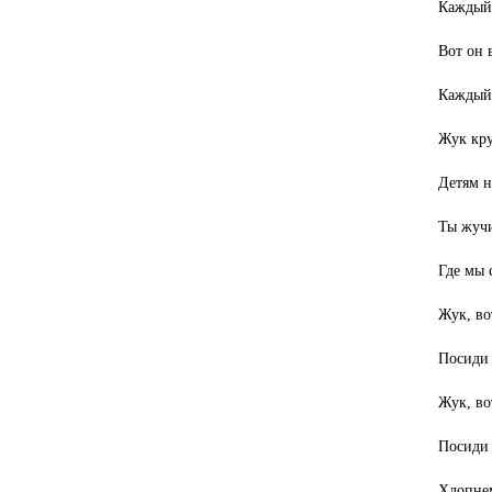
Каждый 
Вот он 
Каждый 
Жук кру
Детям н
Ты жуч
Где мы 
Жук, во
Посиди 
Жук, во
Посиди 
Хлопне