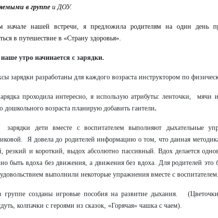
яемыми в группе
и ДОУ.
м начале нашей встречи, я предложила родителям на один день пр
ться в путешествие в «Страну здоровья».
наше утро начинается с зарядки.
сы зарядки разработаны для каждого возраста инструктором по физическ
арядка проходила интересно, я использую атрибуты: ленточки, мячи и
о дошкольного возраста планирую добавить гантели
.
зарядки дети вместе с воспитателем выполняют дыхательные уп
иковой. Я довела до родителей информацию о том, что данная методика
 резкий и короткий, выдох абсолютно пассивный. Вдох делается одно
но быть вдоха без движения, а движения без вдоха. Для родителей это
 удовольствием выполнили некоторые упражнения вместе с воспитателем
в группе созданы игровые пособия на развитие дыхания. (Цветочки
дуть, колпачки с героями из сказок, «Горячая» чашка с чаем).