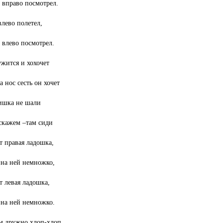
вправо посмотрел.
влево полетел,
влево посмотрел.
жится и хохочет
а нос сесть он хочет
ишка не шали
скажем –там сиди
т правая ладошка,
на ней немножко,
т левая ладошка,
на ней немножко.
м дружно хлоп-хлоп