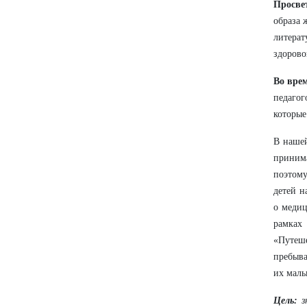
Просве
образа 
литера
здорово
Во вре
педагог
которы
В нашей
принима
поэтому
детей н
о медиц
рамках
«Путеш
пребыва
их мал
Цель:
з