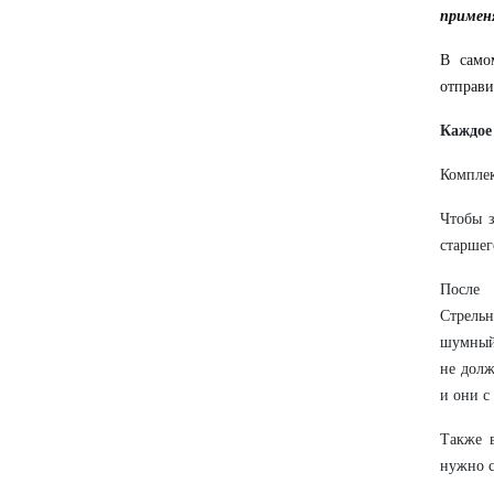
примен
В само
отправи
Каждое 
Комплек
Чтобы з
старшег
После 
Стрельн
шумный,
не долж
и они с
Также 
нужно с