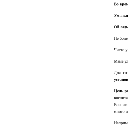
Во вре
Умыва
Ой лады
Не боим
Чисто у
Маме ул
Для со
устано
Цель р
воспита
Воспита
много и
Наприме