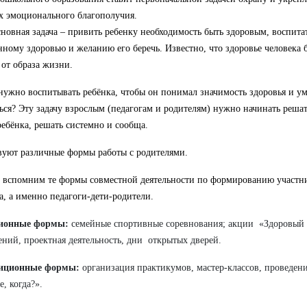
х эмоционального благополучия.
новная задача – привить ребенку необходимость быть здоровым, воспита
нному здоровью и желанию его беречь. Известно, что здоровье человека
 от образа жизни.
нужно воспитывать ребёнка, чтобы он понимал значимость здоровья и у
ься? Эту задачу взрослым (педагогам и родителям) нужно начинать решат
ебёнка, решать системно и сообща.
уют различные формы работы с родителями.
 вспомним те формы совместной деятельности по формированию
участн
а, а именно педагоги-дети-родители.
ионные формы:
семейные спортивные соревнования; акции
«Здоровый 
ений, проектная деятельность, дни
открытых дверей.
иционные формы:
организация практикумов, мастер-классов,
проведени
е, когда?».