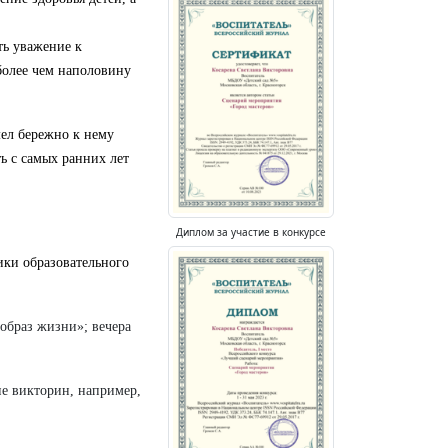
ть уважение к
 более чем наполовину
мел бережно к нему
ь с самых ранних лет
Диплом за участие в конкурсе
ики образовательного
образ жизни»; вечера
е викторин, например,