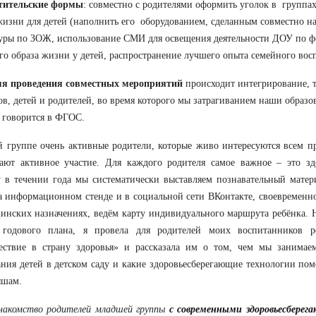
тительские формы
: совместно с родителями оформить уголок в
группах
жизни для детей (наполнить его
оборудованием, сделанным совместно на 
туры
по ЗОЖ, использование СМИ для освещения деятельности ДОУ по
ф
го образа жизни у детей, распространение лучшего
опыта семейного вос
мя проведения совместных мероприятий
происходит
интегрирование, т
ов, детей и родителей, во время
которого мы затрагиванием наши образов
е
говорится в ФГОС.
 группе очень активные родители, которые живо интересуются всем п
ют активное участие. Для каждого родителя самое важное – это здо
 в течении года мы систематически выставляем познавательный матер
а информационном стенде и в социальной сети ВКонтакте, своевремен
инских назначениях, ведём карту индивидуального маршрута ребёнка. Н
 годового плана, я провела для родителей моих воспитанников р
ествие в страну здоровья» и рассказала им о том, чем мы занимае
ния детей в детском саду и какие здоровьесберегающие технологии по
ышам.
накомство родителей младшей группы
с современными здоровьесбере