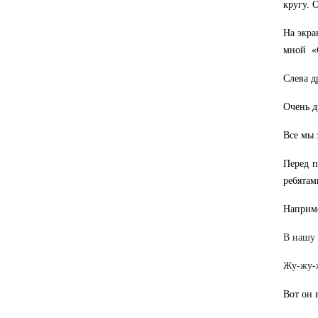
кругу. 
На экра
мной «С
Слева д
Очень д
Все мы 
Перед п
ребята
Наприм
В нашу 
Жу-жу-ж
Вот он 