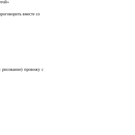
отой»
роговорить вместе со
и рисование) провожу с