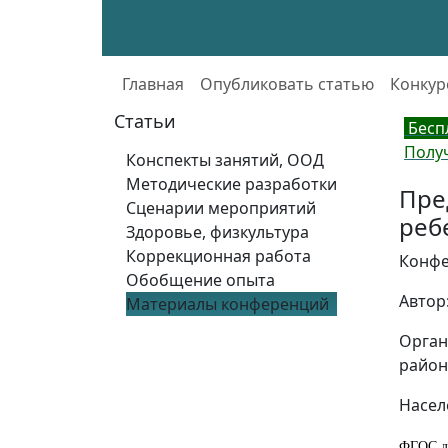
Главная
Опубликовать статью
Конкур
Статьи
Бесп
Полу
Конспекты занятий, ООД
Методические разработки
Пре
Сценарии мероприятий
реб
Здоровье, физкультура
Коррекционная работа
Конфе
Обобщение опыта
Автор
Материалы конференций
Орган
район
Населе
ФГОС до