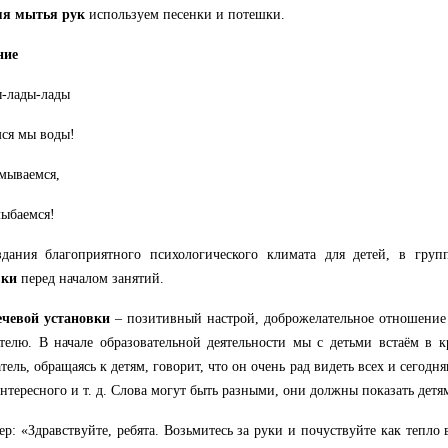
мя мытья рук
используем песенки и потешки.
ние
-лады-лады
ся мы воды!
мываемся,
ыбаемся!
здания благоприятного психологического климата для детей, в гру
вки
перед началом занятий.
ечевой установки
– позитивный настрой, доброжелательное отношение 
телю. В начале образовательной деятельности мы с детьми встаём в к
тель, обращаясь к детям, говорит, что он очень рад видеть всех и сегод
нтересного и т. д. Слова могут быть разными, они должны показать детям
р: «Здравствуйте, ребята. Возьмитесь за руки и почуствуйте как тепло