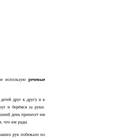
ппе использую
речевые
детей друг к другу и к
руг и берёмся за руки.
няшний день принесет им
, что им рады.
 ваших рук побежало по