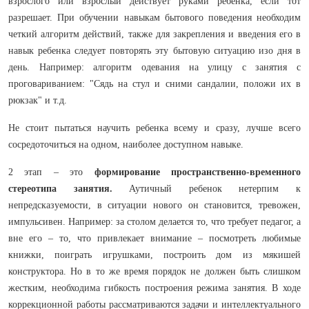
взрослого или взрослый действует руками ребенка, если тот
разрешает. При обучении навыкам бытового поведения необходим
четкий алгоритм действий, также для закрепления и введения его в
навык ребенка следует повторять эту бытовую ситуацию изо дня в
день. Например: алгоритм одевания на улицу с занятия с
проговариванием: "Сядь на стул и сними сандалии, положи их в
рюкзак" и т.д.
Не стоит пытаться научить ребенка всему и сразу, лучше всего
сосредоточиться на одном, наиболее доступном навыке.
2 этап – это
формирование пространственно-временного
стереотипа занятия.
Аутичный ребенок нетерпим к
непредсказуемости, в ситуации нового он становится, тревожен,
импульсивен. Например: за столом делается то, что требует педагог, а
вне его – то, что привлекает внимание – посмотреть любимые
книжки, поиграть игрушками, построить дом из мякишей
конструктора. Но в то же время порядок не должен быть слишком
жестким, необходима гибкость построения режима занятия. В ходе
коррекционной работы рассматриваются задачи и интеллектуального