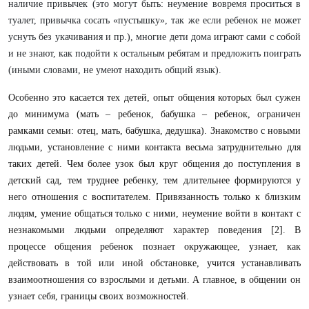
наличие привычек (это могут быть: неумение вовремя проситься в
туалет, привычка сосать «пустышку», так же если ребенок не может
уснуть без укачивания и пр.), многие дети дома играют сами с собой
и не знают, как подойти к остальным ребятам и предложить поиграть
(иными словами, не умеют находить общий язык).
Особенно это касается тех детей, опыт общения которых был сужен
до минимума (мать – ребенок, бабушка – ребенок, ограничен
рамками семьи: отец, мать, бабушка, дедушка). Знакомство с новыми
людьми, установление с ними контакта весьма затруднительно для
таких детей. Чем более узок был круг общения до поступления в
детский сад, тем труднее ребенку, тем длительнее формируются у
него отношения с воспитателем. Привязанность только к близким
людям, умение общаться только с ними, неумение войти в контакт с
незнакомыми людьми определяют характер поведения [2]. В
процессе общения ребенок познает окружающее, узнает, как
действовать в той или иной обстановке, учится устанавливать
взаимоотношения со взрослыми и детьми. А главное, в общении он
узнает себя, границы своих возможностей.