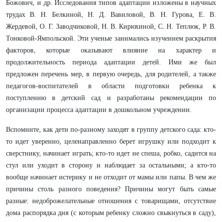
Божович, и др. Исследования типов адаптации изложены в научных
трудах В. Н. Белкиной, Н. Д. Вавиловой, В. Н. Гурова, Е. В.
Жердевой, О. Г. Заводчиковой, Н. В. Кирюхиной, С. Н. Теплюк, Р. В.
Тонковой-Ямпольской. Эти ученые занимались изучением раскрытия
факторов, которые оказывают влияние на характер и
продолжительность периода адаптации детей. Ими же был
предложен перечень мер, в первую очередь, для родителей, а также
педагогов-воспитателей в области подготовки ребенка к
поступлению в детский сад и разработаны рекомендации по
организации процесса адаптации в дошкольном учреждении.
Вспомните, как дети по-разному заходят в группу детского сада: кто-
то идет уверенно, целенаправленно берет игрушку или подходит к
сверстнику, начинает играть; кто-то идет не спеша, робко, садится на
стул или уходит в сторону и наблюдает за остальными; а кто-то
вообще начинает истерику и не отходит от мамы или папы. В чем же
причины столь разного поведения? Причины могут быть самые
разные: недоброжелательные отношения с товарищами, отсутствие
дома распорядка дня (с которым ребенку сложно свыкнуться в саду),