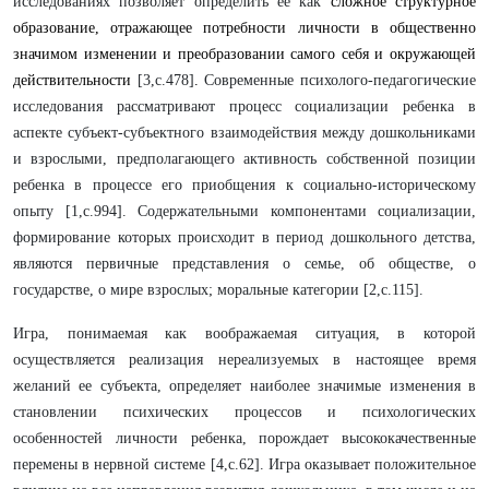
исследованиях позволяет определить ее как
сложное структурное
образование, отражающее потребности личности в общественно
значимом изменении и преобразовании самого себя и окружающей
действительности
[3,с.478]
.
Современные психолого-педагогические
исследования рассматривают процесс социализации ребенка в
аспекте субъект-субъектного взаимодействия между дошкольниками
и взрослыми, предполагающего активность собственной позиции
ребенка в процессе его приобщения к социально-историческому
опыту [1,с.994]. Содержательными компонентами социализации,
формирование которых происходит в период дошкольного детства,
являются первичные представления о семье, об обществе, о
государстве, о мире взрослых; моральные категории [2,с.115].
Игра, понимаемая как воображаемая ситуация, в которой
осуществляется реализация нереализуемых в настоящее время
желаний ее субъекта, определяет наиболее значимые изменения в
становлении психических процессов и психологических
особенностей личности ребенка, порождает высококачественные
перемены в нервной системе [4,с.62]. Игра оказывает положительное