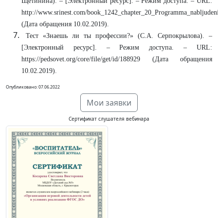
Щетинина). – [Электронный ресурс]. – Режим доступа. – URL:
http://www.srinest.com/book_1242_chapter_20_Programma_nabljudenij
(Дата обращения 10.02.2019).
Тест «Знаешь ли ты профессии?» (С.А. Серпокрылова). –
[Электронный ресурс]. – Режим доступа. – URL:
https://pedsovet.org/core/file/get/id/188929 (Дата обращения
10.02.2019).
Опубликовано: 07.06.2022
Мои заявки
Сертификат слушателя вебинара