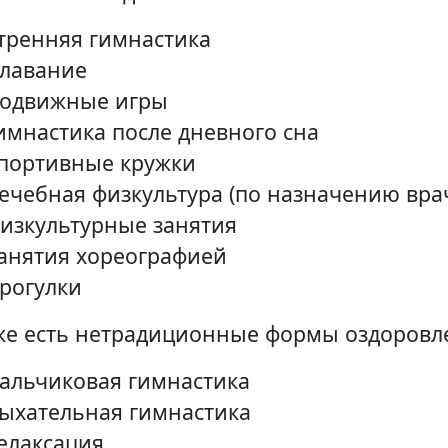
тренняя гимнастика
лавание
одвижные игры
имнастика после дневного сна
портивные кружки
ечебная физкультура (по назначению вра
изкультурные занятия
анятия хореографией
рогулки
же есть нетрадиционные формы оздоровл
альчиковая гимнастика
ыхательная гимнастика
елаксация