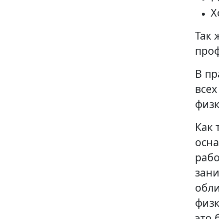
Х
Так 
проф
В пр
всех
физк
Как 
осна
рабо
зани
обли
физк
это 