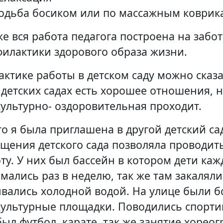
одьба босиком или по массажным коврик
же вся работа педагога построена на забот
илактики здорового образа жизни.
актике работы в детском саду можно сказа
 детских садах есть хорошее отношения, 
ультурно- оздоровительная проходит.
то я была приглашена в другой детский сад
щения детского сада позволяла проводи
ту. У них был бассейн в котором дети ка
мались раз в неделю, так же там закаляли
вались холодной водой. На улице были 
ультурные площадки. Поводились спорт
был футбол, карате, так же занятие хорео