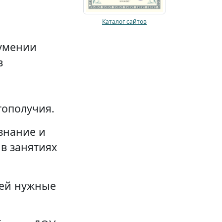
Каталог сайтов
умении
в
гополучия.
знание и
в занятиях
тей нужные