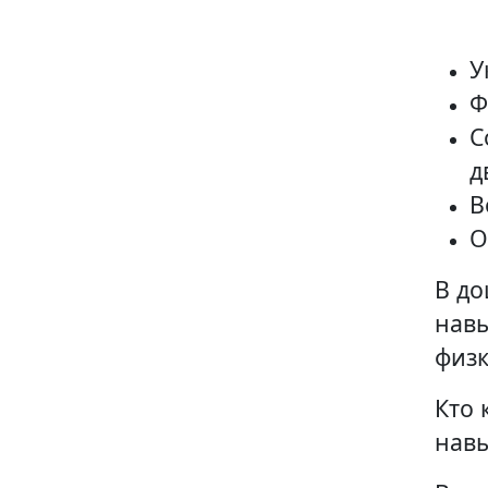
У
Ф
С
д
В
О
В до
навы
физк
Кто 
навы