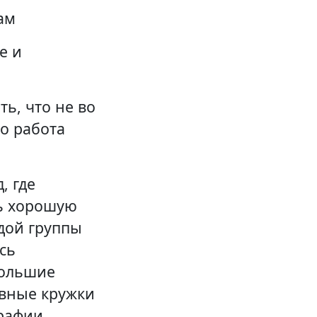
ам
е и
ть, что не во
но работа
, где
ть хорошую
ждой группы
сь
большие
ивные кружки
графии.