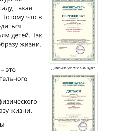
аду, такая
 Потому что в
диться
ям детей. Так
образу жизни.
– это
Диплом за участие в конкурсе
ательного
физического
азу жизни.
ты