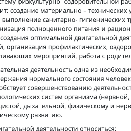
стему физкультурно- оздоровительной ра
ит: создание материально – технических 
 выполнение санитарно- гигиенических 
низация полноценного питания и рацио
 создания оптимальной двигательной дея
й, организация профилактических, оздор
ливающих мероприятий, работа с родите
ательная деятельность одна из необходи
ержания нормального состояния человек
обствует совершенствованию деятельнос
ологических систем организма (нервной,
дистой, дыхательной, физическому и нерв
ическому развитию.
игательной деятельности относиться: