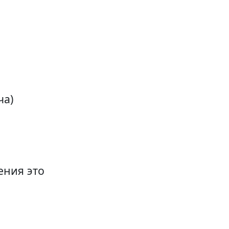
ча)
ения это