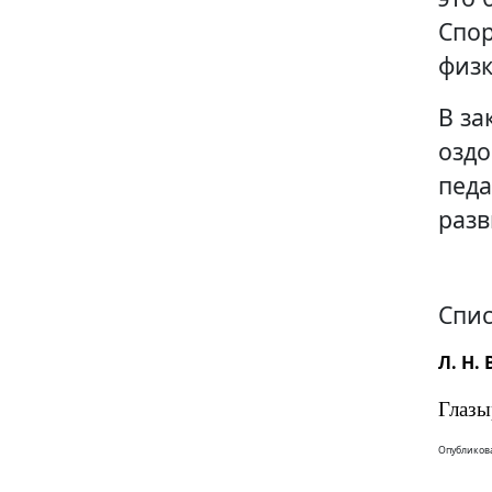
Спор
физк
В за
оздо
педа
разв
Спис
Л. Н.
Глазы
Опубликова