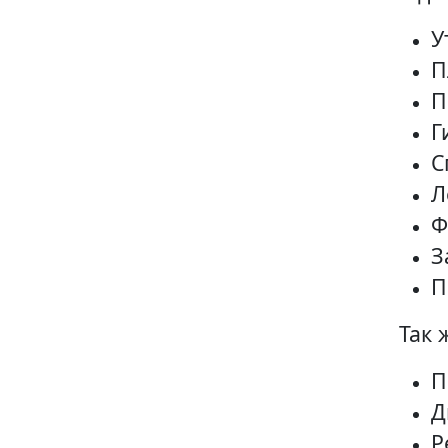
У
П
П
Г
С
Л
Ф
З
П
Так 
П
Д
Р