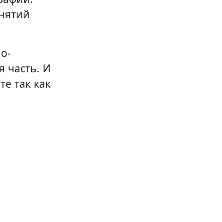
нятий
о-
я часть. И
те так как