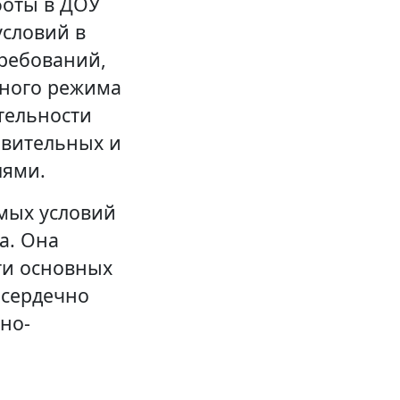
боты в ДОУ
условий в
требований,
нного режима
тельности
овительных и
лями.
мых условий
а. Она
ти основных
 сердечно
но-