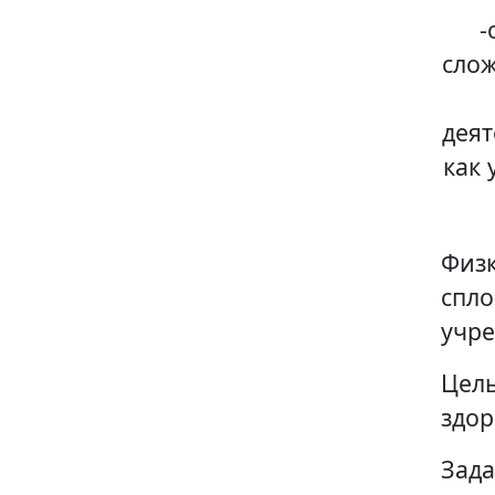
-
слож
деят
как 
Физк
спло
учр
Цель
здор
Зада