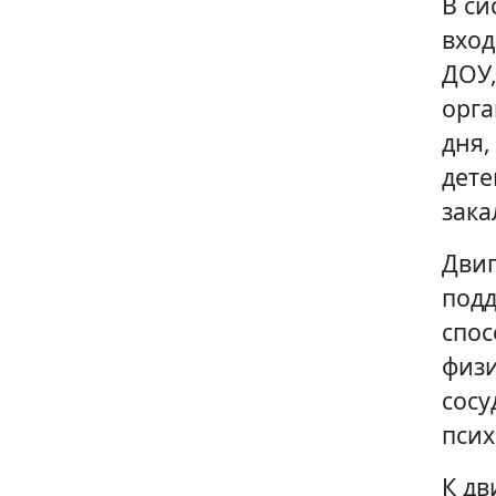
В си
вход
ДОУ,
орга
дня,
дете
зака
Двиг
подд
спос
физи
сосу
псих
К дв