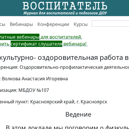
сы
Вебинары
Конференции
Курсы
латные вебинары
для воспитателей.
чить
сертификат слушателя
вебинара!
культурно- оздоровительная работа 
ренция: Оздоровительно-профилактическая деятельно
: Волкова Анастасия Игоревна
изация: МБДОУ №107
енный пункт: Красноярский край, г. Красноярск
Ведение
В этом докладе мы поговорим о физкул