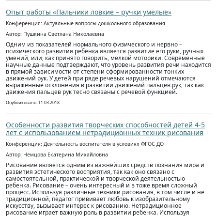
Опыт работы «Пальчики ловкие – ручки умелые»
Конференция: Актуальные вопросы дошкольного образования
Автор: Пушкина Светлана Николаевна
Одним из показателей нормального физического и нервно –
психического развития ребёнка является развитие его руки, ручных
умений, или, как принято говорить, мелкой моторики. Современные
научные данные подтверждают, что уровень развития речи находится
в прямой зависимости от степени сформированности тонких
движений рук. У детей при ряде речевых нарушений отмечаются
выраженные отклонения в развитии движений пальцев рук, так как
движения пальцев рук тесно связаны с речевой функцией.
Опубликовано: 11.03.2018
Особенности развития творческих способностей детей 4-5
лет с использованием нетрадиционных техник рисования
Конференция: Деятельность воспитателя в условиях ФГОС ДО
Автор: Немцова Екатерина Михайловна
Рисование является одним из важнейших средств познания мира и
развития эстетического восприятия, так как оно связано с
самостоятельной, практической и творческой деятельностью
ребенка. Рисование – очень интересный и в тоже время сложный
процесс. Используя различные техники рисования, в том числе и не
традиционной, педагог прививает любовь к изобразительному
искусству, вызывает интерес к рисованию. Нетрадиционное
рисование играет важную роль в развитии ребенка. Используя