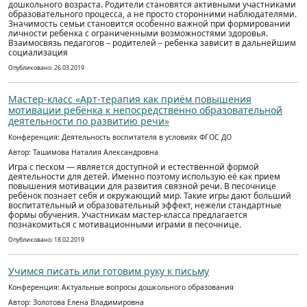
дошкольного возраста. Родители становятся активными участниками
образовательного процесса, а не просто сторонними наблюдателями.
Значимость семьи становится особенно важной при формировании
личности ребенка с ограниченными возможностями здоровья.
Взаимосвязь педагогов – родителей – ребенка зависит в дальнейшим
социализация
Опубликовано: 26.03.2019
Мастер-класс «Арт-терапия как приём повышения
мотивации ребёнка к непосредственно образовательной
деятельности по развитию речи»
Конференция: Деятельность воспитателя в условиях ФГОС ДО
Автор: Ташимова Наталия Александровна
Игра с песком — является доступной и естественной формой
деятельности для детей. Именно поэтому использую её как прием
повышения мотивации для развития связной речи. В песочнице
ребёнок познает себя и окружающий мир. Такие игры дают больший
воспитательный и образовательный эффект, нежели стандартные
формы обучения. Участникам мастер-класса предлагается
познакомиться с мотивационными играми в песочнице.
Опубликовано: 18.02.2019
Учимся писать или готовим руку к письму
Конференция: Актуальные вопросы дошкольного образования
Автор: Золотова Елена Владимировна