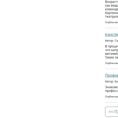
Возраст
как вид
команде
Картинк
театрал
Опубликова
Конспе
Автор: С
В проце
что кап
витамин
Такие з
Опубликова
Профо
Автор: К
Знакомс
професс
Опубликова
<< П