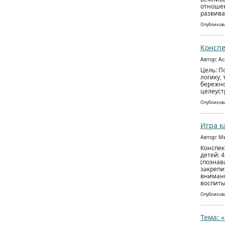
отношен
развива
Опубликова
Конспе
Автор: А
Цель: П
логику,
бережно
целеуст
Опубликова
Игра к
Автор: М
Конспек
детей: 
(познав
закрепи
внимани
воспит
Опубликова
Тема: 