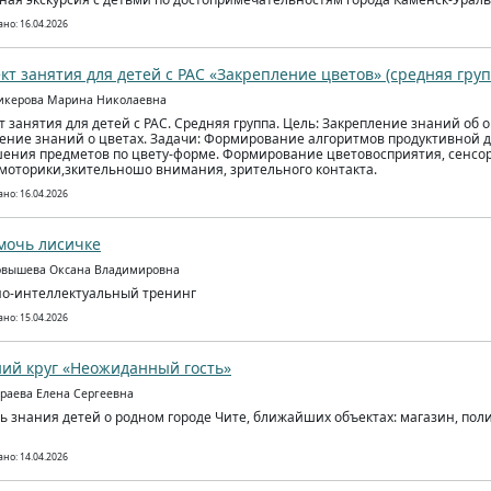
но: 16.04.2026
кт занятия для детей с РАС «Закрепление цветов» (средняя груп
икерова Марина Николаевна
т занятия для детей с РАС. Средняя группа. Цель: Закрепление знаний об
ение знаний о цветах. Задачи: Формирование алгоритмов продуктивной 
ения предметов по цвету-форме. Формирование цветовосприятия, сенсор
моторики,зкительношо внимания, зрительного контакта.
но: 16.04.2026
мочь лисичке
овышева Оксана Владимировна
о-интеллектуальный тренинг
но: 15.04.2026
ий круг «Неожиданный гость»
араева Елена Сергеевна
ь знания детей о родном городе Чите, ближайших объектах: магазин, поли
но: 14.04.2026