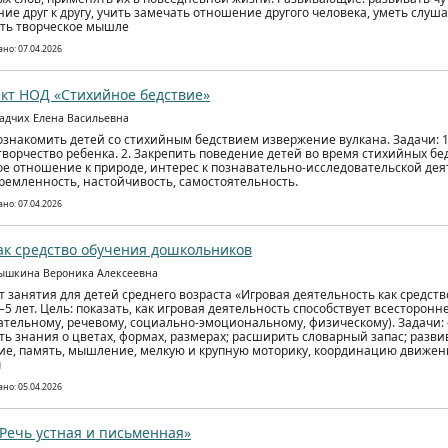
ие друг к другу, учить замечать отношение другого человека, уметь слуш
ть творческое мышле
но: 07.04.2026
кт НОД «Стихийное бедствие»
садчих Елена Васильевна
ознакомить детей со стихийным бедствием извержение вулкана. Задачи: 
 творчество ребенка. 2. Закрепить поведение детей во время стихийных бе
е отношение к природе, интерес к познавательно-исследовательской дея
ремленность, настойчивость, самостоятельность.
но: 07.04.2026
ак средство обучения дошкольников
ышкина Вероника Алексеевна
т занятия для детей среднего возраста «Игровая деятельность как средств
4–5 лет. Цель: показать, как игровая деятельность способствует всесторон
ательному, речевому, социально‑эмоциональному, физическому). Задачи:
ть знания о цветах, формах, размерах; расширить словарный запас; разв
е, память, мышление, мелкую и крупную моторику, координацию движен
ы
но: 05.04.2026
«Речь устная и письменная»