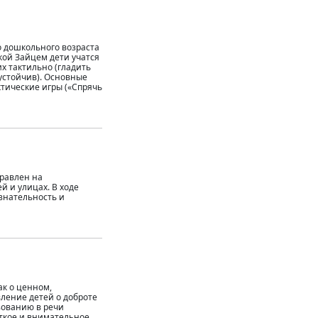
о дошкольного возраста
кой Зайцем дети учатся
х тактильно (гладить
еустойчив). Основные
тические игры («Спрячь
правлен на
 и улицах. В ходе
ознательность и
ак о ценном,
ление детей о доброте
зованию в речи
уткое и внимательное