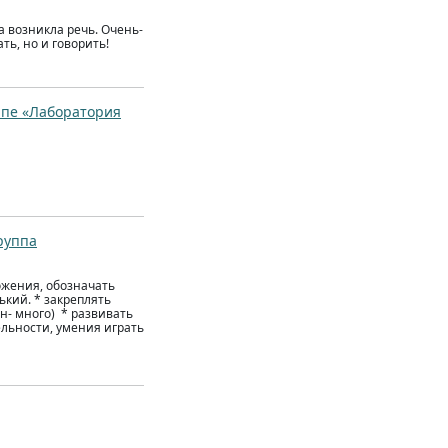
а возникла речь. Очень-
ть, но и говорить!
ппе «Лаборатория
руппа
ожения, обозначать
ький. * закреплять
н- много) * развивать
ельности, умения играть