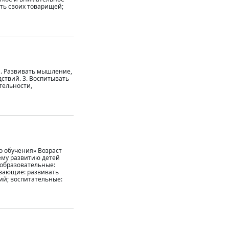
ать своих товарищей;
1. Развивать мышление,
дствий. 3. Воспитывать
тельности,
о обучения» Возраст
нему развитию детей
 образовательные:
ивающие: развивать
ий; воспитательные: