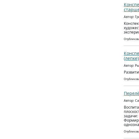
Конспе
старше
Автор: Г
Конспек
художес
экспери
Опубликова
Конспе
(лепке
Автор: Р
Развити
Опубликова
Перел
Автор: С
Воспита
плоскос
задачи:
Формиро
однозна
Опубликова