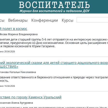
сы
Вебинары
Конференции
Курсы
 полет в космос
ойкова Марина Владимировна
занятия дети старшей группы 5-6 лет отправятся на интересную экскурсию 
втики, приуроченную ко Дню космонавтики. Основная цель-расширение 
 и первом космонавте Юрии Гагарине.
но: 20.04.2026
ий экологической сказки для детей старшего дошкольного воз
ШЕСТВИЕ»
аганова Наталья Николаевна
вание ответственного и бережного отношения к природе через театрал
ность.
но: 16.04.2026
ствие по городу Каменск-Уральский
осканная Алина Артуровна
ная экскурсия с детьми по достопримечательностям города Каменск-Урал