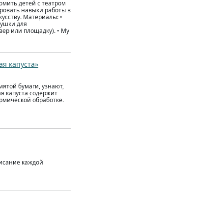
комить детей с театром
ировать навыки работы в
усству. Материалы: •
рушки для
ер или площадку). • Му
ая капуста»
мятой бумаги, узнают,
я капуста содержит
рмической обработке.
писание каждой