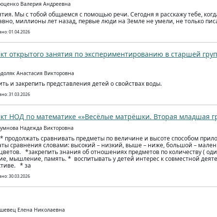
роценко Валерия Андреевна
ятия. Мы с тобой общаемся с помощью речи. Сегодня я расскажу тебе, когд
авно, миллионы лет назад, первые люди на Земле не умели, не только писа
но: 01.04.2026
кт открытого занятия по экспериментированию в старшей гру
одоляк Анастасия Викторовна
ть и закрепить представления детей о свойствах воды.
но: 31.03.2026
кт НОД по математике «»Весёлые матрёшки. Вторая младшая г
гумнова Надежда Викторовна
 * продолжать сравнивать предметы по величине и высоте способом прил
аты сравнения словами: высокий – низкий, выше – ниже, большой – мален
цветов. *закрепить знания об отношениях предметов по количеству ( оди
е, мышление, память. * воспитывать у детей интерес к совместной деят
ктиве. * за
но: 30.03.2026
ашевец Елена Николаевна