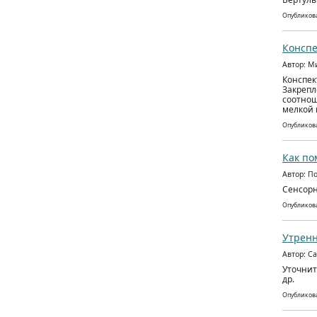
Опубликова
Конспе
Автор: М
Конспек
Закрепл
соотнош
мелкой 
Опубликова
Как по
Автор: П
Сенсорн
Опубликова
Утренн
Автор: С
Уточнит
др.
Опубликова