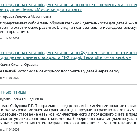
кт образовательной деятельности по лепке с элементами эксп
й группе. Тема: «Мисочки для тигрят»
ригорьева Людмила Марьяновна
т представляет собой план образовательной деятельности для детей 5–6
твенно‑эстетическое развитие (лепку) и познавательно‑исследовательску
ментирования).
но: 14.04.2026
кт образовательной деятельности по Художественно-эстетиче
) для детей раннего возраста (1-2 года). Тема «Веточка вербы»
ыбкина Оксана Юрьевна
е мелкой моторики и сенсорного восприятия у детей через лепку.
но: 11.04.2026
ётные птицы
абурова Елена Геннадьевна
тель: Сабурова Е.Г. Программное содержание: Цели: Формирование навык
ти. Формирование умения сравнивать два предмета сразу по нескольким
 Совершенствование навыков количественного и порядкового счета в пред
вание умения сравнивать множества. Совершенствование умения уста
чные соответствия путем визуального соотношения элементов множеств.
но: 11.04.2026