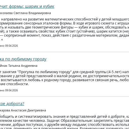
учит формы: шарик и кубик
иколаева Светлана Владимировна
 направлено на развитие математических способностей у детей младшег
ормирование сенсорных эталонов формы. В ходе игрового сюжета с игруш
ть и называть две геометрические фигуры — кубик и шарик, обследовать и
й), а также осваивать свойства: кубик стоит (устойчив), шарик катится (н
— сюрпризный момент, показ, действия с раздаточным материалом, дидак
 «
но: 09.04.2026
ка по любимому городу
ейнак Татьяна Андреевна
т занятия "Прогулка по любимому городу" для средней группы (4-5 лет) на
вание у детей представлений о малой родине, ее достопримечательностей
 воспитывается любовь к родному городу, развивается связная речь, люб
кие способности.
но: 09.04.2026
кое доброта?
ахарова Анастасия Дмитриевна
бобщить и систематизировать знания и представлений детей о доброте, к
лемом качестве человека. Задачи: Образовательные: закреплять представ
ачении, добрых поступках, о дружбе между людьми; способствовать исполь
х слов, применять их в повседневной жизни. Развивающие: развивать ч