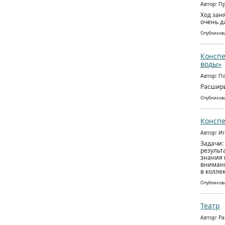
Автор: П
Ход зан
очень д
Опубликова
Конспе
воды»
Автор: П
Расшири
Опубликова
Конспе
Автор: И
Задачи:
результ
знания 
внимани
в колле
Опубликова
Театр
Автор: Р