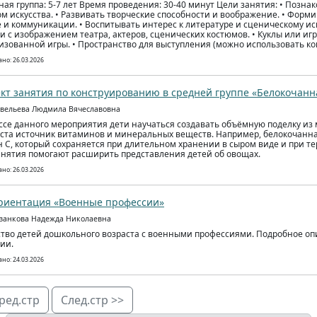
ная группа: 5-7 лет Время проведения: 30-40 минут Цели занятия: • Позна
ом искусства. • Развивать творческие способности и воображение. • Форм
 и коммуникации. • Воспитывать интерес к литературе и сценическому иск
и с изображением театра, актеров, сценических костюмов. • Куклы или иг
изованной игры. • Пространство для выступления (можно использовать ков
но: 26.03.2026
кт занятия по конструированию в средней группе «Белокочанн
авельева Людмила Вячеславовна
ссе данного мероприятия дети научаться создавать объёмную поделку из 
уста источник витаминов и минеральных веществ. Например, белокочанна
 С, который сохраняется при длительном хранении в сыром виде и при те
анятия помогают расширить представления детей об овощах.
но: 26.03.2026
риентация «Военные профессии»
азанкова Надежда Николаевна
тво детей дошкольного возраста с военными профессиями. Подробное о
ии.
но: 24.03.2026
ред.стр
След.стр >>