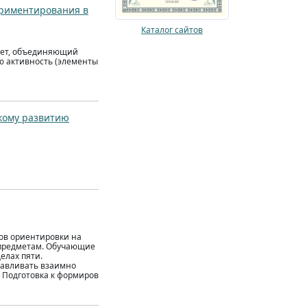
ериментирования в
Каталог сайтов
 лет, объединяющий
ю активность (элементы
скому развитию
ов ориентировки на
 предметам. Обучающие
елах пяти.
навливать взаимно
 Подготовка к формиров