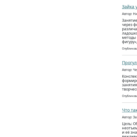
Зайка 
Автор: Н
Занятие
через ф
различа
ладошко
методы 
фигуру»,
Опубликова
Прогул
Автор: Ч
Конспек
формиро
занятия
творчес
Опубликова
Что та
Автор: З
Цель: О
неотъем
и её зн
вежливы