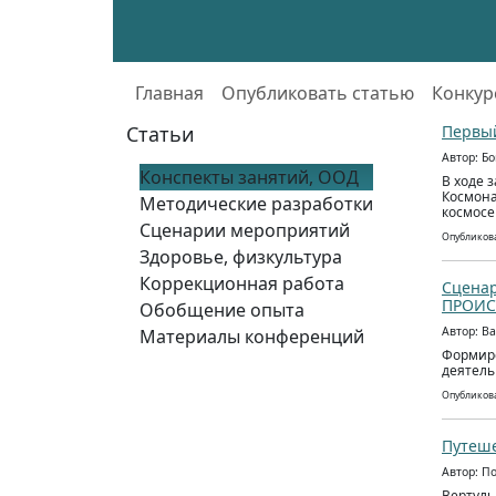
Главная
Опубликовать статью
Конкур
Статьи
Первый
Автор: Б
Конспекты занятий, ООД
В ходе 
Космона
Методические разработки
космосе
Сценарии мероприятий
Опубликова
Здоровье, физкультура
Коррекционная работа
Сценар
ПРОИС
Обобщение опыта
Автор: В
Материалы конференций
Формиро
деятель
Опубликова
Путеше
Автор: П
Вертуль